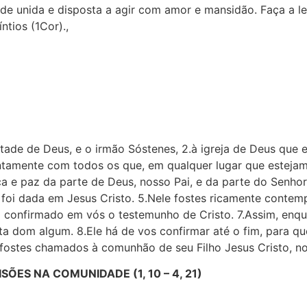
e unida e disposta a agir com amor e mansidão. Faça a le
íntios (1Cor).,
ade de Deus, e o irmão Sóstenes, 2.à igreja de Deus que e
untamente com todos os que, em qualquer lugar que estej
aça e paz da parte de Deus, nosso Pai, e da parte do Senho
s foi dada em Jesus Cristo. 5.Nele fostes ricamente conte
oi confirmado em vós o testemunho de Cristo. 7.Assim, enq
a dom algum. 8.Ele há de vos confirmar até o fim, para que 
 fostes chamados à comunhão de seu Filho Jesus Cristo, n
VISÕES NA COMUNIDADE (1, 10 – 4, 21)