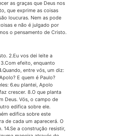
ecer as graças que Deus nos
to, que exprime as coisas
e são loucuras. Nem as pode
coisas e não é julgado por
emos o pensamento de Cristo.
o. 2.Eu vos dei leite a
. 3.Com efeito, enquanto
.Quando, entre vós, um diz:
é Apolo? E quem é Paulo?
es: 6.eu plantei, Apolo
az crescer. 8.O que planta
om Deus. Vós, o campo de
tro edifica sobre ele.
uém edifica sobre este
ra de cada um aparecerá. O
14.Se a construção resistir,
alguma maneira através do