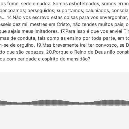
mos fome, sede e nudez. Somos esbofeteados, somos errant
 abençoamos; perseguidos, suportamos; caluniados, consol
ra… 14.Não vos escrevo estas coisas para vos envergonha
sseis dez mil mestres em Cristo, não tendes muitos pais; o
que sejais meus imitadores. 17.Para isso é que vos enviei T
rmas de conduta, tais como as ensino por toda parte, em to
-se de orgulho. 19.Mas brevemente irei ter convosco, se D
do que são capazes. 20.Porque o Reino de Deus não consi
, ou com caridade e espírito de mansidão?