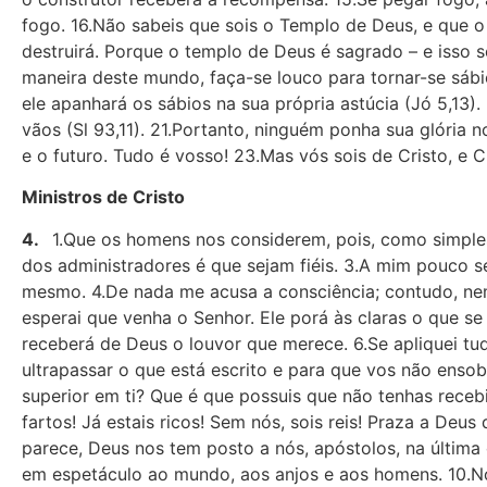
fogo. 16.Não sabeis que sois o Templo de Deus, e que o
destruirá. Porque o templo de Deus é sagrado – e isso 
maneira deste mundo, faça-se louco para tornar-se sábio
ele apanhará os sábios na sua própria astúcia (Jó 5,13
vãos (Sl 93,11). 21.Portanto, ninguém ponha sua glória 
e o futuro. Tudo é vosso! 23.Mas vós sois de Cristo, e C
Ministros de Cristo
4.
1.Que os homens nos conside­rem, pois, como simples
dos administradores é que sejam fiéis. 3.A mim pouco s
mesmo. 4.De nada me acusa a consciência; contudo, nem p
esperai que venha o Senhor. Ele porá às claras o que s
receberá de Deus o louvor que merece. 6.Se apliquei tu
ultrapassar o que está escrito e para que vos não enso
superior em ti? Que é que possuis que não tenhas recebi
fartos! Já estais ricos! Sem nós, sois reis! Praza a De
parece, Deus nos tem posto a nós, apóstolos, na última
em espetáculo ao mundo, aos anjos e aos homens. 10.Nós,