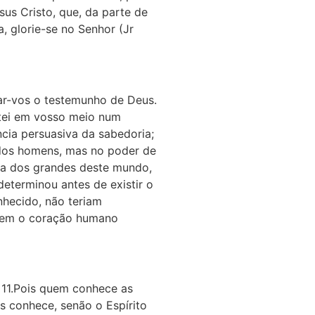
sus Cristo, que, da parte de
a, glorie-se no Senhor (Jr
iar-vos o testemunho de Deus.
ntei em vosso meio num
cia persuasiva da sabedoria;
 dos homens, mas no poder de
 a dos grandes des­te mundo,
determinou antes de existir o
hecido, não teriam
, nem o coração humano
 11.Pois quem conhe­ce as
 conhece, senão o Espírito