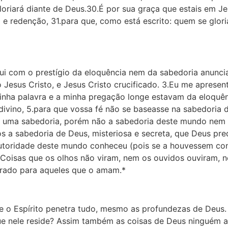
loriará diante de Deus.30.É por sua graça que estais em Je
o e redenção, 31.para que, como está escrito: quem se glori
fui com o prestígio da eloquência nem da sabedoria anunc
o Jesus Cristo, e Jesus Cristo crucificado. 3.Eu me aprese
inha palavra e a minha pregação longe estavam da eloquên
divino, 5.para que vossa fé não se baseasse na sabedoria
é uma sabedo­ria, porém não a sabedoria des­te mundo nem
s a sabedoria de Deus, misteriosa e secreta, que Deus pre
autoridade deste mundo conheceu (pois se a houvessem con
o: Coisas que os olhos não viram, nem os ouvidos ouviram
parado para aqueles que o amam.*
ue o Espírito penetra tudo, mesmo as profundezas de Deus.
e nele reside? Assim também as coisas de Deus ninguém as