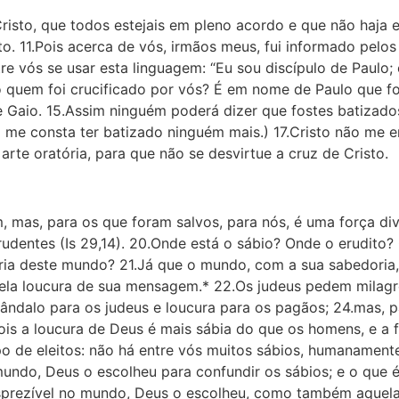
sto, que todos estejais em pleno acordo e que não haja en
 11.Pois acerca de vós, irmãos meus, fui informado pelos
re vós se usar esta linguagem: “Eu sou discípulo de Paulo; 
aulo quem foi crucificado por vós? É em nome de Paulo que f
 Gaio. 15.Assim ninguém poderá dizer que fostes batizado
 me cons­ta ter batizado ninguém mais.) 17.Cristo não me e
arte oratória, para que não se desvirtue a cruz de Cristo.
 mas, para os que foram salvos, para nós, é uma força divin
prudentes (Is 29,14). 20.Onde está o sábio? Onde o erudit
ia deste mundo? 21.Já que o mundo, com a sua sabedoria
pela loucura de sua mensagem.* 22.Os judeus pedem milag
ândalo para os judeus e loucura para os pagãos; 24.mas, pa
ois a loucura de Deus é mais sábia do que os homens, e a
po de eleitos: não há entre vós muitos sábios, humanament
mundo, Deus o escolheu para confundir os sábios; e o que 
desprezível no mundo, Deus o escolheu, como também aquela