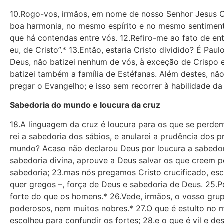
10.Rogo-vos, irmãos, em nome de nosso Senhor Jesus Cri
boa harmonia, no mesmo espírito e no mesmo sentimento.
que há contendas entre vós. 12.Refiro-me ao fato de ent
eu, de Cristo”.* 13.Então, estaria Cristo dividido? É P
Deus, não batizei nenhum de vós, à exceção de Crispo e
batizei também a família de Estéfanas. Além destes, não
pregar o Evangelho; e isso sem recorrer à habilidade da 
Sabedoria do mundo e loucura da cruz
18.A linguagem da cruz é loucura para os que se perdem,
rei a sabedoria dos sábios, e anularei a prudência dos 
mundo? Acaso não declarou Deus por loucura a sabedor
sabedoria divina, aprouve a Deus salvar os que creem 
sabedoria; 23.mas nós pregamos Cristo crucificado, esc
quer gregos –, força de Deus e sabedoria de Deus. 25.P
forte do que os homens.* 26.Vede, irmãos, o vosso gru
poderosos, nem muitos nobres.* 27.O que é estulto no 
escolheu para confundir os fortes; 28.e o que é vil e 