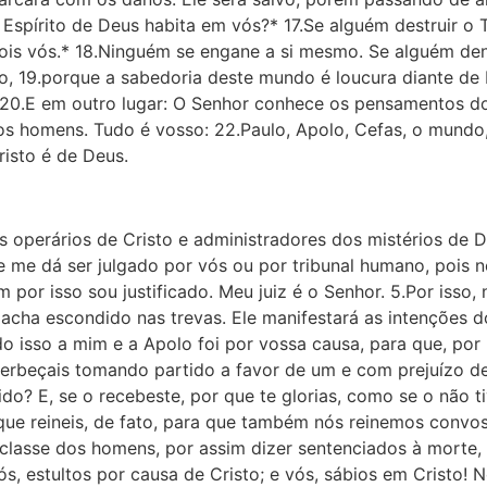
 Espírito de Deus habita em vós?* 17.Se alguém destruir o
sois vós.* 18.Ninguém se engane a si mesmo. Se alguém dent
, 19.porque a sabedoria deste mundo é loucura diante de D
). 20.E em outro lugar: O Senhor conhece os pensamentos do
nos homens. Tudo é vosso: 22.Paulo, Apolo, Cefas, o mundo,
risto é de Deus.
 ope­rários de Cristo e administradores dos mistérios de D
e me dá ser julgado por vós ou por tribunal humano, pois 
or isso sou justificado. Meu juiz é o Senhor. 5.Por isso, 
e acha escondido nas trevas. Ele manifestará as intenções 
do isso a mim e a Apolo foi por vossa causa, para que, por
berbeçais tomando partido a favor de um e com prejuízo d
do? E, se o recebeste, por que te glorias, como se o não t
us que reineis, de fato, para que também nós reinemos convo
 classe dos homens, por assim dizer sentenciados à morte,
 estultos por causa de Cristo; e vós, sábios em Cristo! Nós