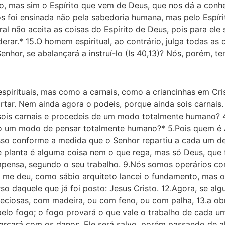
o, mas sim o Espírito que vem de Deus, que nos dá a conh
 foi ensinada não pela sabedoria humana, mas pelo Espíri
ral não aceita as coisas do Espírito de Deus, pois para el
ar.* 15.O homem espiritual, ao contrário, julga todas as 
hor, se abalançará a instruí-lo (Is 40,13)? Nós, porém, t
pirituais, mas como a carnais, como a criancinhas em Crist
rtar. Nem ainda agora o podeis, porque ainda sois carnais
sois carnais e procedeis de um modo totalmente humano? 4
 isso um modo de pensar totalmente humano?* 5.Pois quem 
isso conforme a medida que o Senhor repartiu a cada um del
 planta é alguma coisa nem o que rega, mas só Deus, que f
ompensa, segundo o seu trabalho. 9.Nós somos operários c
 me deu, como sábio arquiteto lancei o fundamento, mas ou
o daquele que já foi posto: Jesus Cristo. 12.Agora, se alg
eciosas, com madeira, ou com feno, ou com palha, 13.a ob
elo fogo; o fogo provará o que vale o trabalho de cada um. 
, arcará com os danos. Ele será salvo, porém passando de 