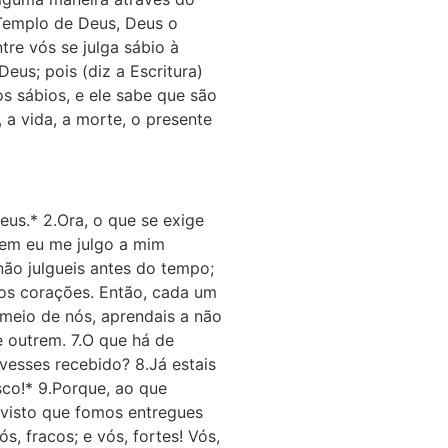
 Templo de Deus, Deus o
re vós se julga sábio à
eus; pois (diz a Escritura)
s sábios, e ele sabe que são
 a vida, a morte, o presente
eus.* 2.Ora, o que se exige
nem eu me julgo a mim
não julgueis antes do tempo;
dos corações. Então, cada um
 meio de nós, aprendais a não
e outrem. 7.O que há de
ivesses recebido? 8.Já estais
sco!* 9.Porque, ao que
 visto que fomos entregues
, fracos; e vós, fortes! Vós,