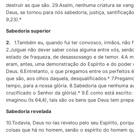
destruir as que são. 29.Assim, nenhuma criatura se vang
Deus, se tornou para nós sabedoria, justiça, santificaçã
9,23).*
Sabedoria superior
2.
1.Também eu, quando fui ter convosco, irmãos, não 
2.Julguei não dever saber coisa alguma entre vós, senã
estado de fraqueza, de desassossego e de temor. 4.A m
eram, antes, uma demonstração do Espírito e do poder 
Deus. 6.Entretanto, o que pregamos entre os perfeitos 
que são, aos olhos daquela, desqualificados.* 7.Pregamo
tempo, para a nossa glória. 8.Sabedoria que nenhuma 
crucificado o Senhor da glória).* 9.É como está escrit
imaginou (Is 64,4), tais são os bens que Deus tem pre
Sabedoria revelada
10.Todavia, Deus no-las revelou pelo seu Espírito, porq
coisas que há no homem, senão o espírito do homem qu