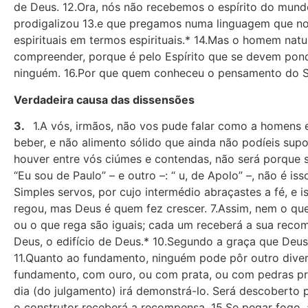
de Deus. 12.Ora, nós não recebemos o espírito do mund
prodigalizou 13.e que pregamos numa linguagem que nos
espirituais em termos espirituais.* 14.Mas o homem natu
compreender, porque é pelo Espírito que se devem ponder
ninguém. 16.Por que quem co­nheceu o pensamento do Sen
Verdadeira causa das dissensões
3.
1.A vós, irmãos, não vos pude falar como a homens es
beber, e não alimento sólido que ainda não podíeis supo
houver entre vós ciúmes e contendas, não será porque 
“Eu sou de Paulo” – e outro –: “ u, de Apolo” –, não é
Simples servos, por cujo intermédio abraçastes a fé, e 
regou, mas Deus é quem fez crescer. 7.Assim, nem o que
ou o que rega são iguais; cada um receberá a sua rec
Deus, o edi­fício de Deus.* 10.Segundo a graça que Deus
11.Quanto ao fundamento, ninguém pode pôr outro divers
fundamento, com ouro, ou com prata, ou com pedras pr
dia (do julgamento) irá demonstrá-lo. Será descoberto p
o cons­trutor receberá a recompensa. 15.Se pegar fogo