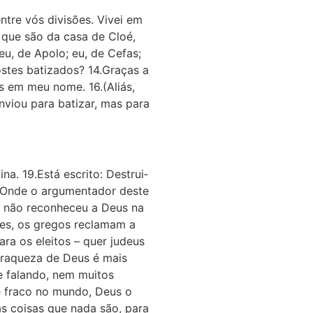
tre vós divisões. Vivei em
 que são da casa de Cloé,
eu, de Apolo; eu, de Cefas;
ostes batizados? 14.Graças a
s em meu nome. 16.(Aliás,
nviou para batizar, mas para
a. 19.Está escrito: Destrui­
o? Onde o argumentador deste
, não reconheceu a Deus na
res, os gregos reclamam a
ra os eleitos – quer judeus
 fraqueza de Deus é mais
e falando, nem muitos
é fraco no mundo, Deus o
s coisas que nada são, para