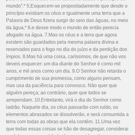
mundo”.* 5.Esquecem-se propo­sitada­men­­te que desde o
princípio exis­tiam os céus e igualmente uma terra que a
Palavra de Deus fizera surgir do seio das águas, no meio
da água,* 6.e desse modo o mundo de então perecia
afogado na água. 7.Mas os céus e a terra que agora
existem são guardados pela mesma palavra divina e
reservados para o fogo no dia do juízo e da perdição dos
ímpios. 8.Mas há uma coisa, caríssimos, de que não vos
deveis esquecer: um dia diante do Senhor é como mil
anos, e mil anos como um dia. 9.O Senhor não retarda o
cumprimento de sua promessa, como alguns pensam,
mas usa da paciência para convosco. Não quer que
alguém pereça; ao contrário, quer que todos se
arrependam. 10.Entretanto, virá o dia do Senhor como
ladrão. Naquele dia, os céus passarão com ruído, os
elementos abrasados se dissolverão, e será consumida a
terra com todas as obras que ela contém. 11.Uma vez
que todas essas coisas se hão de desagregar, considerai