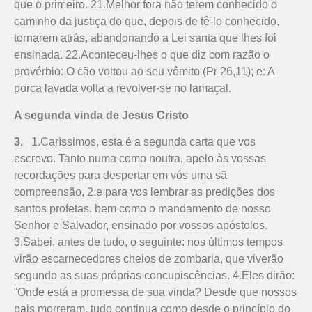
que o primeiro. 21.Me­lhor fora não terem conhecido o
caminho da justiça do que, depois de tê-lo conhecido,
tornarem atrás, abandonando a Lei santa que lhes foi
ensinada. 22.Aconteceu-lhes o que diz com razão o
provérbio: O cão voltou ao seu vômito (Pr 26,11); e: A
porca lavada volta a revolver-se no lamaçal.
A segunda vinda de Jesus Cristo
3.
1.Caríssimos, esta é a segunda carta que vos
escrevo. Tanto numa como noutra, apelo às vossas
recordações para despertar em vós uma sã
compreensão, 2.e para vos lembrar as predições dos
santos profetas, bem como o mandamento de nosso
Senhor e Salvador, ensinado por vossos apóstolos.
3.Sabei, antes de tudo, o se­guinte: nos últimos tempos
virão escarnecedores cheios de zombaria, que viverão
segundo as suas próprias concupiscências. 4.Eles dirão:
“Onde está a promessa de sua vinda? Desde que nossos
pais morreram, tudo continua como desde o princípio do