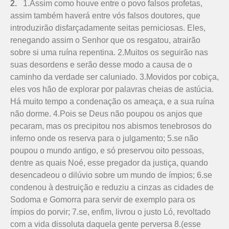
2.
1.Assim como houve entre o povo falsos profetas,
assim também haverá entre vós falsos doutores, que
introduzirão disfar­çadamente seitas perniciosas. Eles,
renegando assim o Senhor que os resgatou, atrairão
sobre si uma ruína repentina. 2.Muitos os seguirão nas
suas desordens e serão desse modo a causa de o
caminho da verdade ser caluniado. 3.Movidos por cobiça,
eles vos hão de explorar por palavras cheias de astúcia.
Há muito tempo a condenação os ameaça, e a sua ruína
não dorme. 4.Pois se Deus não poupou os anjos que
pecaram, mas os precipitou nos abismos tenebrosos do
inferno onde os reserva para o julgamento; 5.se não
poupou o mundo antigo, e só preservou oito pessoas,
dentre as quais Noé, esse pregador da justiça, quando
desencadeou o dilúvio sobre um mundo de ímpios; 6.se
condenou à destruição e reduziu a cinzas as cidades de
Sodoma e Gomorra para servir de exemplo para os
ímpios do porvir; 7.se, enfim, livrou o justo Ló, revoltado
com a vida dissoluta daquela gente perversa 8.(esse