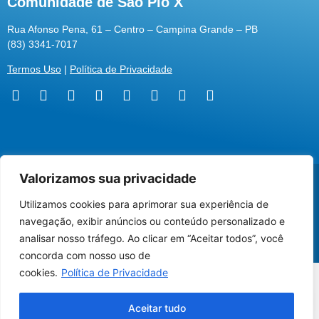
Comunidade de São Pio X
Rua Afonso Pena, 61 – Centro – Campina Grande – PB
(83) 3341-7017
Termos Uso
|
Política de Privacidade
Valorizamos sua privacidade
@2026 Associação Carismática Católica São Pio X
Desenvolvido pela
ROX
Utilizamos cookies para aprimorar sua experiência de
Utilizamos cookies para oferecer melhor
navegação, exibir anúncios ou conteúdo personalizado e
experiência, melhorar o desempenho, analisar
analisar nosso tráfego. Ao clicar em “Aceitar todos”, você
como você interage em nosso site e
concorda com nosso uso de
personalizar conteúdo.
cookies.
Política de Privacidade
Recusar Cookies
Aceitar Cookies
Aceitar tudo