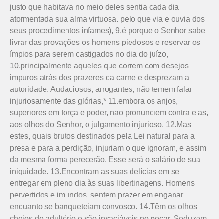
justo que habitava no meio deles sentia cada dia
atormentada sua alma virtuosa, pelo que via e ouvia dos
seus procedimentos infames), 9.é porque o Senhor sabe
livrar das provações os homens piedosos e reservar os
ímpios para serem castigados no dia do juízo,
10.principalmente aqueles que correm com desejos
impuros atrás dos prazeres da carne e desprezam a
autoridade. Audaciosos, arrogantes, não temem falar
injuriosamente das glórias,* 11.embora os anjos,
superiores em força e poder, não pronunciem contra elas,
aos olhos do Senhor, o julgamento injurioso. 12.Mas
estes, quais brutos destinados pela Lei natural para a
presa e para a perdição, injuriam o que ignoram, e assim
da mesma forma perecerão. Esse será o salário de sua
iniquidade. 13.Encontram as suas delícias em se
entregar em pleno dia às suas libertinagens. Homens
pervertidos e imundos, sentem prazer em enganar,
enquanto se banqueteiam convosco. 14.Têm os olhos
cheios de adultério e são insaciáveis no pecar. Seduzem