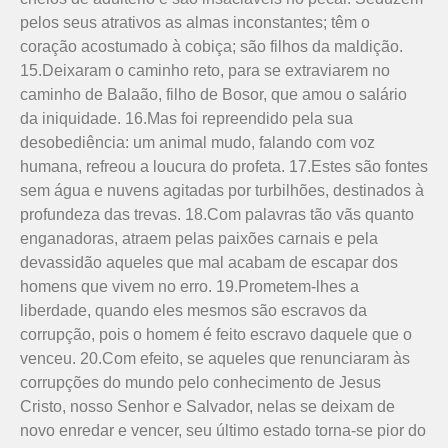
pelos seus atrativos as almas inconstantes; têm o
coração acostumado à cobiça; são filhos da maldição.
15.Deixaram o caminho reto, para se extraviarem no
caminho de Balaão, filho de Bosor, que amou o salário
da ini­quidade. 16.Mas foi repreendido pela sua
desobediência: um animal mudo, falando com voz
humana, refreou a loucura do profeta. 17.Estes são fontes
sem água e nuvens agitadas por turbilhões, destinados à
profundeza das trevas. 18.Com palavras tão vãs quanto
enganadoras, atraem pelas paixões carnais e pela
devassidão aqueles que mal acabam de escapar dos
homens que vivem no erro. 19.Prometem-lhes a
liberdade, quando eles mesmos são escravos da
corrupção,­ pois o homem é feito escravo daquele que o
venceu. 20.Com efeito, se aqueles que renunciaram às
corrupções do mundo pelo conhecimento de Jesus
Cristo, nosso Senhor e Salvador, nelas se deixam de
novo enredar e vencer, seu último estado torna-se pior do