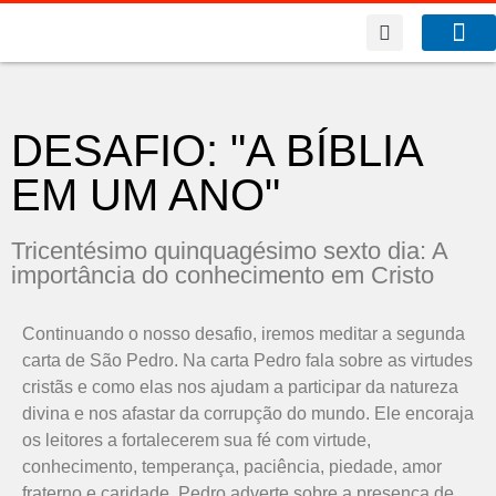
A Co
O que f
Benfeitor da Fé
DESAFIO: "A BÍBLIA
EM UM ANO"
Tricentésimo quinquagésimo sexto dia: A
importância do conhecimento em Cristo
Continuando o nosso desafio, iremos meditar a segunda
carta de São Pedro. Na carta Pedro fala sobre as virtudes
cristãs e como elas nos ajudam a participar da natureza
divina e nos afastar da corrupção do mundo. Ele encoraja
os leitores a fortalecerem sua fé com virtude,
conhecimento, temperança, paciência, piedade, amor
fraterno e caridade. Pedro adverte sobre a presença de