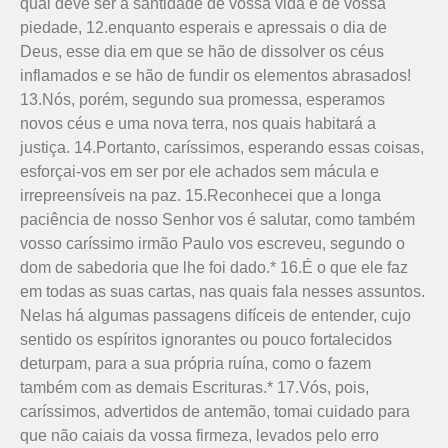
qual deve ser a santidade de vossa vida e de vossa
piedade, 12.enquanto esperais e apressais o dia de
Deus, esse dia em que se hão de dissolver os céus
inflamados e se hão de fundir os elementos abrasados!
13.Nós, porém, segundo sua promessa, esperamos
novos céus e uma nova terra, nos quais habitará a
justiça. 14.Portanto, caríssimos, espe­rando essas coisas,
esforçai-vos em ser por ele achados sem mácula e
irrepreensíveis na paz. 15.Reconhecei que a longa
paciência de nosso Senhor vos é salutar, como também
vosso caríssimo irmão Paulo vos escreveu, segundo o
dom de sabedoria que lhe foi dado.* 16.É o que ele faz
em todas as suas cartas, nas quais fala nesses assuntos.
Nelas há algumas passagens difíceis de entender, cujo
sentido os espíritos ignorantes ou pouco fortalecidos
deturpam, para a sua própria ruína, como o fazem
também com as demais Escrituras.* 17.Vós, pois,
caríssimos, advertidos de antemão, tomai cuidado para
que não caiais da vossa firmeza, levados pelo erro