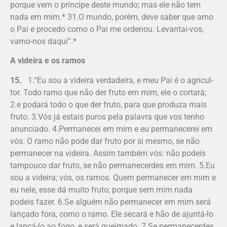
porque vem o príncipe deste mundo; mas ele não tem
nada em mim.* 31.O mundo, porém, deve saber que amo
o Pai e procedo como o Pai me ordenou. Levantai-vos,
vamo-nos daqui”.*
A videira e os ramos
15.
1.“Eu sou a videira verdadeira, e meu Pai é o agri­cul­
tor. Todo ramo que não der fruto em mim, ele o cortará;
2.e podará todo o que der fruto, para que produza mais
fruto. 3.Vós já estais puros pela palavra que vos tenho
anunciado. 4.Permanecei em mim e eu permanecerei em
vós. O ramo não pode dar fruto por si mesmo, se não
permanecer na videira. Assim também vós: não podeis
tampouco dar fruto, se não permanecerdes em mim. 5.Eu
sou a videira; vós, os ramos. Quem permanecer em mim e
eu nele, esse dá muito fruto; porque sem mim nada
podeis fazer. 6.Se alguém não permanecer em mim será
lançado fora, como o ramo. Ele secará e hão de ajuntá-lo
e lançá-lo ao fogo, e será queimado. 7.Se permanecerdes