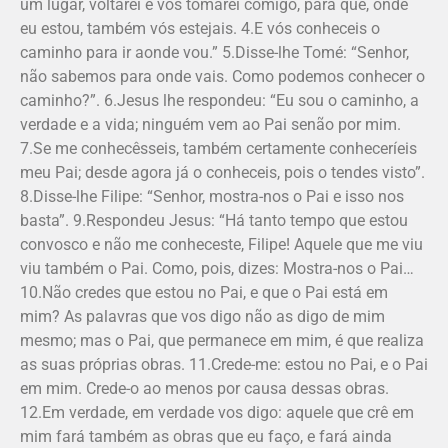
um lugar, voltarei e vos tomarei comigo, para que, onde
eu estou, também vós estejais. 4.E vós conheceis o
caminho para ir aonde vou.” 5.Disse-lhe Tomé: “Senhor,
não sabemos para onde vais. Como podemos conhecer o
caminho?”. 6.Jesus lhe respondeu: “Eu sou o caminho, a
verdade e a vida; ninguém vem ao Pai senão por mim.
7.Se me conhecêsseis, também certamente conheceríeis
meu Pai; desde agora já o conheceis, pois o tendes visto”.
8.Disse-lhe Filipe: “Senhor, mostra-nos o Pai e isso nos
basta”. 9.Respondeu Jesus: “Há tanto tempo que estou
convosco e não me conhe­ceste, Filipe! Aquele que me viu
viu também o Pai. Como, pois, dizes: Mostra-nos o Pai…
10.Não credes que estou no Pai, e que o Pai está em
mim? As palavras que vos digo não as digo de mim
mesmo; mas o Pai, que permanece em mim, é que realiza
as suas próprias obras. 11.Crede-me: estou no Pai, e o Pai
em mim. Crede-o ao menos por causa dessas obras.
12.Em verdade, em verdade vos digo: aquele que crê em
mim fará também as obras que eu faço, e fará ainda