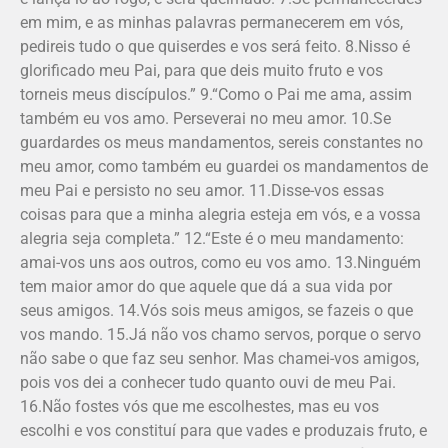
em mim, e as minhas palavras permanecerem em vós,
pedireis tudo o que quiserdes e vos será feito. 8.Nisso é
glorificado meu Pai, para que deis muito fruto e vos
torneis meus discípulos.” 9.“Como o Pai me ama, assim
também eu vos amo. Perseverai no meu amor. 10.Se
guardardes os meus mandamentos, sereis constantes no
meu amor, como também eu guardei os mandamentos de
meu Pai e persisto no seu amor. 11.Disse-vos essas
coisas para que a minha alegria esteja em vós, e a vossa
alegria seja completa.” 12.“Este é o meu mandamento:
amai-vos uns aos outros, como eu vos amo. 13.Ninguém
tem maior amor do que aquele que dá a sua vida por
seus amigos. 14.Vós sois meus amigos, se fazeis o que
vos mando. 15.Já não vos chamo servos, porque o servo
não sabe o que faz seu senhor. Mas chamei-vos amigos,
pois vos dei a conhecer tudo quanto ouvi de meu Pai.
16.Não fostes vós que me escolhestes, mas eu vos
escolhi e vos constituí para que vades e produzais fruto, e