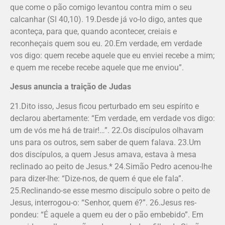
que come o pão comigo levantou contra mim o seu
calcanhar (Sl 40,10). 19.Desde já vo-lo digo, antes que
aconteça, para que, quando acontecer, creiais e
reconheçais quem sou eu. 20.Em verdade, em verdade
vos digo: quem recebe aquele que eu enviei recebe a mim;
e quem me recebe recebe aquele que me enviou”.
Jesus anuncia a traição de Judas
21.Dito isso, Jesus ficou perturbado em seu espírito e
declarou abertamente: “Em verdade, em verdade vos digo:
um de vós me há de trair!…”. 22.Os discípulos olhavam
uns para os outros, sem saber de quem falava. 23.Um
dos discípulos, a quem Jesus amava, estava à mesa
reclinado ao peito de Jesus.* 24.Simão Pedro acenou-lhe
para dizer-lhe: “Dize-nos, de quem é que ele fala”.
25.Reclinando-se esse mesmo discípulo sobre o peito de
Jesus, interrogou-o: “Se­nhor, quem é?”. 26.Jesus res­
pondeu: “É aquele a quem eu der o pão embebido”. Em