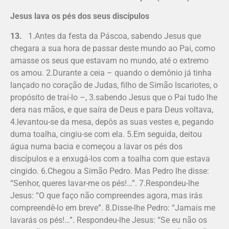
Jesus lava os pés dos seus discípulos
13.
1.Antes da festa da Páscoa, sabendo Jesus que
chegara a sua hora de passar deste mundo ao Pai, como
amasse os seus que estavam no mundo, até o extremo
os amou. 2.Durante a ceia – quando o de­mônio já tinha
lançado no coração de Judas, filho de Simão Iscario­tes, o
propósito de traí-lo –, 3.sabendo Jesus que o Pai tudo lhe
dera nas mãos, e que saíra de Deus e para Deus voltava,
4.levantou-se da mesa, depôs as suas vestes e, pegando
duma toalha, cingiu-se com ela. 5.Em seguida, deitou
água numa bacia e começou a lavar os pés dos
discípulos e a enxugá-los com a toalha com que estava
cingido. 6.Chegou a Simão Pedro. Mas Pedro lhe disse:
“Se­nhor, queres lavar-me os pés!…”. 7.Respondeu-lhe
Jesus: “O que faço não compreendes agora, mas irás
compreendê-lo em breve”. 8.Disse-lhe Pedro: “Jamais me
lavarás os pés!…”. Respondeu-lhe Jesus: “Se eu não os