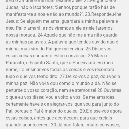
e eu o amarei e me manifestarei a ele. 22.Pergunta-lhe
Judas, não o Iscariotes: ‘Senhor, por que razão hás de
mani­festar-te a nós e não ao mundo?’. 23.Respondeu-lhe
Jesus: Se alguém me ama, guardará a minha palavra e
meu Pai o amará, e nós viremos a ele e nele faremos
nossa morada. 24.Aquele que não me ama não guarda
as minhas palavras. A palavra que tendes ouvido não é
minha, mas sim do Pai que me enviou. 25.Disse-vos
essas coisas enquanto estou convosco. 26.Mas o
Paráclito, o Espírito Santo, que o Pai enviará em meu
nome, irá ensinar-vos todas as coisas e vos recordará
tudo o que vos tenho dito. 27.Deixo-vos a paz, dou-vos a
minha paz. Não vo-la dou como o mundo a dá. Não se
perturbe o vosso coração, nem se atemorize! 28.Ouvis­tes
o que eu vos disse: Vou e volto a vós. Se me amardes,
certamente haveis de alegrar-vos, que vou para junto do
Pai, porque o Pai é maior do que eu. 29.E disse-vos agora
essas coisas, antes que aconteçam, para que creiais
quando acontecerem. 30.Já não falarei muito convosco,