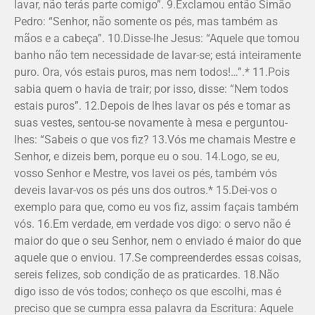
lavar, não terás parte comigo”. 9.Exclamou então Simão
Pedro: “Senhor, não somente os pés, mas também as
mãos e a cabeça”. 10.Disse-lhe Jesus: “Aquele que tomou
banho não tem necessidade de lavar-se; está inteiramente
puro. Ora, vós estais puros, mas nem todos!…”.* 11.Pois
sabia quem o havia de trair; por isso, disse: “Nem todos
estais puros”. 12.Depois de lhes lavar os pés e tomar as
suas vestes, sentou-se novamente à mesa e perguntou-
lhes: “Sabeis o que vos fiz? 13.Vós me chamais Mestre e
Senhor, e dizeis bem, porque eu o sou. 14.Logo, se eu,
vosso Senhor e Mestre, vos lavei os pés, também vós
deveis lavar-vos os pés uns dos outros.* 15.Dei-vos o
exemplo para que, como eu vos fiz, assim façais também
vós. 16.Em verdade, em verdade vos digo: o servo não é
maior do que o seu Senhor, nem o enviado é maior do que
aquele que o enviou. 17.Se compreenderdes essas coisas,
sereis felizes, sob condição de as praticardes. 18.Não
digo isso de vós todos; conheço os que escolhi, mas é
preciso que se cumpra essa palavra da Escritura: Aquele