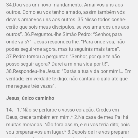
34.Dou-vos um novo mandamento: Amai-vos uns aos
outros. Como eu vos tenho amado, assim também vós
deveis amar-vos uns aos outros. 35.Nisso todos conhe­
cerão que sois meus discípulos, se vos amardes uns aos
outros”. 36.Perguntou-lhe Simão Pedro: “Senhor, para
onde vais?”. Jesus respondeu-lhe: “Para onde vou, não
podes seguir-me agora, mas tu seguirás mais tarde”.
37.Pedro tornou a perguntar: “Senhor, por que te não
posso seguir agora? Darei a minha vida por ti!”.
38.Respondeu-lhe Jesus: “Darás a tua vida por mim!… Em
verdade, em verdade te digo: não cantará o galo até que
me negues três vezes”.
Jesus, único caminho
14.
1.“Não se perturbe o vosso coração. Credes em
Deus, crede também em mim.* 2.Na casa de meu Pai há
muitas moradas. Não fora assim, e eu vos teria dito; pois
vou preparar-vos um lugar.* 3.Depois de ir e vos preparar