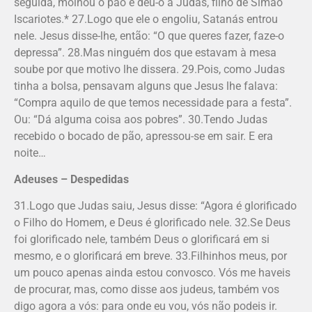
seguida, molhou o pão e deu-o a Judas, filho de Simão
Iscariotes.* 27.Logo que ele o engoliu, Satanás entrou
nele. Jesus disse-lhe, então: “O que queres fazer, faze-o
depressa”. 28.Mas ninguém dos que estavam à mesa
soube por que motivo lhe dissera. 29.Pois, como Judas
tinha a bolsa, pensavam alguns que Jesus lhe falava:
“Compra aquilo de que temos necessidade para a festa”.
Ou: “Dá alguma coisa aos pobres”. 30.Tendo Judas
recebido o bocado de pão, apressou-se em sair. E era
noite…
Adeuses – Despedidas
31.Logo que Judas saiu, Jesus disse: “Agora é glorificado
o Filho do Homem, e Deus é glorificado nele. 32.Se Deus
foi glorificado nele, também Deus o glorificará em si
mesmo, e o glorificará em breve. 33.Filhinhos meus, por
um pouco apenas ainda estou convosco. Vós me haveis
de procurar, mas, como disse aos judeus, também vos
digo agora a vós: para onde eu vou, vós não podeis ir.