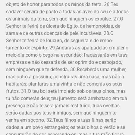
objeto de horror para todos os reinos da terra. 26.Teu
cadáver servirá de pasto a todas as aves do céu e a todos
os animais da terra, sem que ninguém os expulse. 27.O
Senhor te ferirá de úlcera do Egito, de hemorroidas, de
sarna e de outras doenças de pele incuráveis. 28.O
Senhor te ferirá de loucura, de cegueira e de embo­
tamento de espírito. 29.Andarás às apalpadelas em pleno
meio-dia como o cego na escuridão; fracassarás em tuas
empresas e não cessarás de ser oprimido e despojado,
sem ninguém que te defenda. 30.Receberás uma mulher,
mas outro a possuirá; construirás uma casa, mas não a
habitarás; plantarás uma vinha e não comerás os seus
frutos. 31.O teu boi será imolado sob os teus olhos, mas
tu não comerás dele; teu jumento será arrebatado em tua
presença e não te será jamais restituído; tuas ovelhas
serão dadas aos teus inimigos, sem que ninguém te
venha em socorro. 32.Teus filhos e tuas filhas serão
dados a um povo estrangeiro; os teus olhos o verão e se
consumirão de dor, esperando-os, mas a tua mão ficará