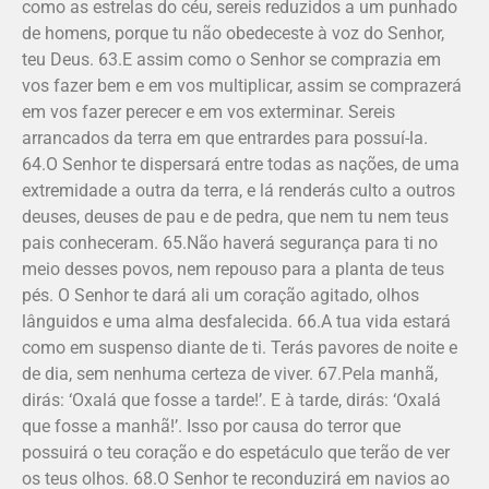
como as estrelas do céu, sereis reduzidos a um punhado
de homens, porque tu não obedeceste à voz do Senhor,
teu Deus. 63.E assim como o Senhor se comprazia em
vos fazer bem e em vos multiplicar, assim se comprazerá
em vos fazer perecer e em vos exterminar. Sereis
arrancados da terra em que entrardes para possuí-la.
64.O Senhor te dispersará entre todas as nações, de uma
extremidade a outra da terra, e lá renderás culto a outros
deuses, deuses de pau e de pedra, que nem tu nem teus
pais conheceram. 65.Não haverá segurança para ti no
meio desses povos, nem repouso para a planta de teus
pés. O Senhor te dará ali um coração agitado, olhos
lânguidos e uma alma desfalecida. 66.A tua vida estará
como em suspenso diante de ti. Terás pavores de noite e
de dia, sem nenhuma certeza de viver. 67.Pela manhã,
dirás: ‘Oxalá que fosse a tarde!’. E à tarde, dirás: ‘Oxalá
que fosse a manhã!’. Isso por causa do terror que
possuirá o teu coração e do espetáculo que terão de ver
os teus olhos. 68.O Senhor te reconduzirá em navios ao