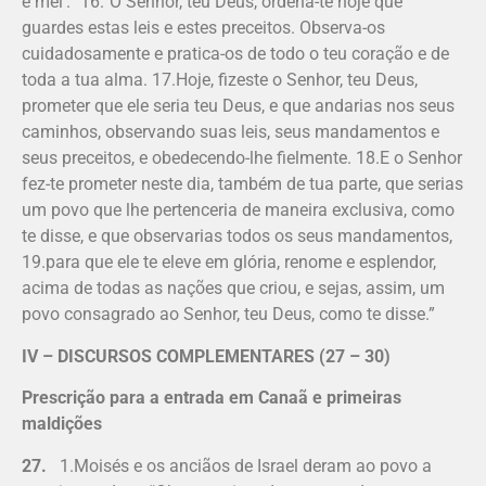
e mel’.” 16.“O Senhor, teu Deus, ordena-te hoje que
guardes estas leis e estes preceitos. Observa-os
cuidadosamente e pratica-os de todo o teu coração e de
toda a tua alma. 17.Hoje, fizeste o Senhor, teu Deus,
prometer que ele seria teu Deus, e que andarias nos seus
caminhos, observando suas leis, seus mandamentos e
seus preceitos, e obedecendo-lhe fielmente. 18.E o Senhor
fez-te prometer neste dia, também de tua parte, que serias
um povo que lhe pertenceria de maneira exclusiva, como
te disse, e que observarias todos os seus mandamentos,
19.para que ele te eleve em glória, renome e esplendor,
acima de todas as nações que criou, e sejas, assim, um
povo consagrado ao Senhor, teu Deus, como te disse.”
IV – DISCURSOS COMPLEMENTARES (27 – 30)
Prescrição para a entrada em Canaã e primeiras
maldições
27.
1.Moisés e os anciãos de Israel deram ao povo a