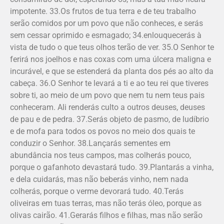
impotente. 33.Os frutos de tua terra e de teu trabalho
serão comidos por um povo que não conheces, e serás
sem cessar oprimido e esmagado; 34.enlouquecerás à
vista de tudo o que teus olhos terão de ver. 35.O Senhor te
ferirá nos joelhos e nas coxas com uma úlcera maligna e
incurável, e que se estenderá da planta dos pés ao alto da
cabeça. 36.O Senhor te levará a ti e ao teu rei que tiveres
sobre ti, ao meio de um povo que nem tu nem teus pais
conheceram. Ali renderás culto a outros deuses, deuses
de pau e de pedra. 37.Serás objeto de pasmo, de ludíbrio
e de mofa para todos os povos no meio dos quais te
conduzir o Senhor. 38.Lançarás sementes em
abundância nos teus campos, mas colherás pouco,
porque o gafanhoto devastará tudo. 39.Plantarás a vinha,
e dela cuidarás, mas não beberás vinho, nem nada
colherás, porque o verme devorará tudo. 40.Terás
oliveiras em tuas terras, mas não terás óleo, porque as
olivas cairão. 41.Gerarás filhos e filhas, mas não serão