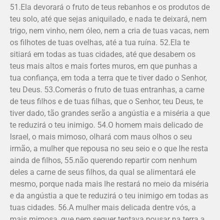
51.Ela devorará o fruto de teus rebanhos e os produtos de
teu solo, até que sejas aniquilado, e nada te deixará, nem
trigo, nem vinho, nem óleo, nem a cria de tuas vacas, nem
os filhotes de tuas ovelhas, até a tua ruína. 52.Ela te
sitiará em todas as tuas cidades, até que desabem os
teus mais altos e mais fortes muros, em que punhas a
tua confiança, em toda a terra que te tiver dado o Senhor,
teu Deus. 53.Comerás o fruto de tuas entranhas, a carne
de teus filhos e de tuas filhas, que o Senhor, teu Deus, te
tiver dado, tão grandes serão a angústia e a miséria a que
te reduzirá o teu inimigo. 54.O homem mais delicado de
Israel, o mais mimoso, olhará com maus olhos o seu
irmão, a mulher que repousa no seu seio e o que lhe resta
ainda de filhos, 55.não querendo repartir com nenhum
deles a carne de seus filhos, da qual se alimentará ele
mesmo, porque nada mais lhe restará no meio da miséria
e da angústia a que te reduzirá o teu inimigo em todas as
tuas cidades. 56.A mulher mais delicada dentre vós, a
mais mimosa, que nem sequer tentava pousar na terra a