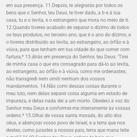
em sua presença. 11.Depois, te alegrarás por todos os
bens que o Senhor, teu Deus, te tiver dado, a ti e à tua
casa, tu e o levita, e o estrangeiro que mora no meio de ti.
12.Quando tiveres acabado de separar o dízimo de todos
os teus produtos, no terceiro ano, que é o ano do dízimo, e
o tiveres distribuído ao levita, ao estrangeiro, ao órfão e à
viúva, para que tenham em tua cidade do que comer com
fartura,* 13.dirás em presença do Senhor, teu Deus: ‘Tirei
de minha casa o que era consagrado para dá-lo ao levita,
ao estrangeiro, ao órfão e à viúva, como me ordenastes;
não transgredi nem omiti nenhum dos vossos
mandamentos. 14.Não comi dessas coisas durante o
meu luto, nem delas separei coisa alguma em estado de
impureza, e delas nada dei a um morto. Obedeci à voz do
Senhor meu Deus e conformei-me inteiramente às vossas
ordens.* 15.Olhai de vossa santa morada, do alto dos
céus, e abençoai vosso povo de Israel, e a terra que nos
destes, como jurastes a nossos pais, terra que mana leite