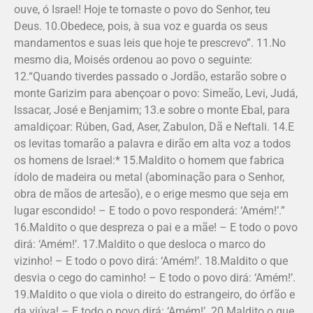
ouve, ó Israel! Hoje te tornaste o povo do Senhor, teu
Deus. 10.Obedece, pois, à sua voz e guarda os seus
mandamentos e suas leis que hoje te prescrevo”. 11.No
mesmo dia, Moisés ordenou ao povo o seguinte:
12.“Quando tiverdes passado o Jordão, estarão sobre o
monte Garizim para abençoar o povo: Simeão, Levi, Judá,
Issacar, José e Benjamim; 13.e sobre o monte Ebal, para
amaldiçoar: Rúben, Gad, Aser, Zabulon, Dã e Neftali. 14.E
os levitas tomarão a palavra e dirão em alta voz a todos
os homens de Israel:* 15.Maldito o homem que fabrica
ídolo de madeira ou metal (abominação para o Senhor,
obra de mãos de artesão), e o erige mesmo que seja em
lugar escondido! – E todo o povo responderá: ‘Amém!’.”
16.Maldito o que despreza o pai e a mãe! – E todo o povo
dirá: ‘Amém!’. 17.Maldito o que desloca o marco do
vizinho! – E todo o povo dirá: ‘Amém!’. 18.Maldito o que
desvia o cego do caminho! – E todo o povo dirá: ‘Amém!’.
19.Maldito o que viola o direito do estrangeiro, do órfão e
da viúva! – E todo o povo dirá: ‘Amém!’. 20.Maldito o que