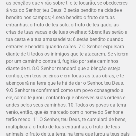
as bênçãos que virão sobre ti e te tocarão, se obedeceres
à voz do Senhor, teu Deus: 3.serás bendito na cidade e
bendito nos campos; 4.será bendito o fruto de tuas
entranhas, o fruto de teu solo, o fruto de teu gado, as
crias de tuas vacas e de tuas ovelhas; 5.benditas serão a
tua cesta e a tua amassadeira; 6.serás bendito quando
entrares e bendito quando saíres. 7.O Senhor expulsará
diante de ti todos os inimigos que te atacarem. Se vierem
por um caminho contra ti, fugirão por sete caminhos
diante de ti. 8.O Senhor mandará que a bênção esteja
contigo, em teus celeiros e em todas as tuas obras, e te
abençoará na terra que te há de dar o Senhor, teu Deus.
9.O Senhor te confirmará como um povo consagrado a
ele, como te jurou, contanto que observes suas ordens e
andes pelos seus caminhos. 10.Todos os povos da terra
verão, então, que és marcado com o nome do Senhor e
terão medo. 11.O Senhor, teu Deus, te cumulará de bens,
multiplicará o fruto de tuas entranhas, o fruto de teus
animais, o fruto de tua terra, na terra que jurou a teus pais