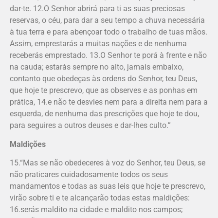
dar-te. 12.O Senhor abrirá para ti as suas preciosas
reservas, o céu, para dar a seu tempo a chuva necessária
à tua terra e para abençoar todo o trabalho de tuas mãos.
Assim, emprestarás a muitas nações e de nenhuma
receberás emprestado. 13.O Senhor te porá à frente e não
na cauda; estarás sempre no alto, jamais embaixo,
contanto que obedeças às ordens do Senhor, teu Deus,
que hoje te prescrevo, que as observes e as ponhas em
prática, 14.e não te desvies nem para a direita nem para a
esquerda, de nenhuma das prescrições que hoje te dou,
para seguires a outros deuses e dar-lhes culto.”
Maldições
15.“Mas se não obedeceres à voz do Senhor, teu Deus, se
não praticares cuidadosamente todos os seus
mandamentos e todas as suas leis que hoje te prescrevo,
virão sobre ti e te alcançarão todas estas maldições:
16.serás maldito na cidade e maldito nos campos;