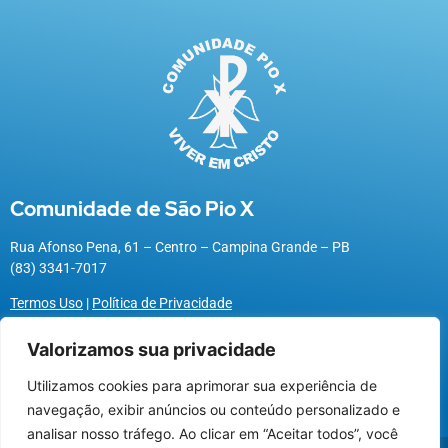
Comunidade de São Pio X
Rua Afonso Pena, 61 – Centro – Campina Grande – PB
(83) 3341-7017
Termos Uso
|
Política de Privacidade
Valorizamos sua privacidade
Utilizamos cookies para aprimorar sua experiência de
Utilizamos cookies para oferecer melhor
navegação, exibir anúncios ou conteúdo personalizado e
experiência, melhorar o desempenho, analisar
analisar nosso tráfego. Ao clicar em “Aceitar todos”, você
como você interage em nosso site e