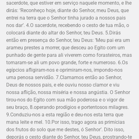
sacerdote, que estiver em serviço naquele momento, e lhe
dirás: ‘Reconheço hoje, diante do Senhor, meu Deus, que
entrei na terra que o Senhor tinha jurado a nossos pais
nos dar’. 4.O sacerdote, recebendo o cesto de tua mão, o
colocará diante do altar do Senhor, teu Deus. 5.Dirás
então em presença do Senhor, teu Deus: ‘Meu pai era um
arameu prestes a morrer, que desceu ao Egito com um
punhado de gente para ali viverem como forasteiros, mas
tornaram-se ali um povo grande, forte e numeroso. 6.Os
egípcios afligiram-nos e oprimiram-nos, impondo-nos
uma penosa servidão. 7.Clamamos então ao Senhor,
Deus de nossos pais, e ele ouviu nosso clamor e viu
nossa aflição, nossa miséria e nossa angústia. O Senhor
tirou-nos do Egito com sua mão poderosa e o vigor de
seu braço, 8.operando prodígios e portentosos milagres.
9.Conduziu-nos a esta região e deu-nos esta terra que
mana leite e mel. 10.Por isso, trago agora as primí­cias
dos frutos do solo que me destes, ó Senhor’. Dito isso,
deporás o cesto diante do Senhor, teu Deus, prostrando-te