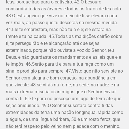
teus, porque irão para o cativeiro. 42.O besouro
consumirá todas as árvores e todos os frutos de teu solo.
43.O estrangeiro que vive no meio de ti se elevará cada
vez mais, ao passo que tu descerás na mesma medida.
44.Ele te emprestará, mas não tu a ele; ele estará na
frente e tu na cauda. 45.Todas as maldições cairão sobre
ti, te perseguirão e te alcançarão até que sejas
exterminado, porque não ouviste a voz do Senhor, teu
Deus, e não guardaste os mandamentos e as leis que ele
te impôs. 46.Serão para ti e para a tua raça como um
sinal e prodígio para sempre. 47.Visto que não serviste ao
Senhor com alegria e bom coração, na abundância em
que viveste, 48.servirás na fome, na sede, na nudez e na
mais extrema miséria os inimigos que o Senhor enviar
contra ti. Ele te porá no pescoço um jugo de ferro até que
sejas aniquilado. 49.O Senhor suscitará contra ti das
extremidades da terra uma nação longínqua, rápida como
a águia, de uma língua bárbara, 50.e um rosto feroz, que
não terá respeito pelo velho nem piedade com o menino.