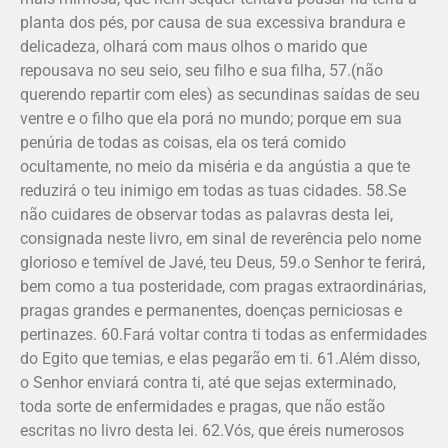
planta dos pés, por causa de sua excessiva brandura e
delicadeza, olhará com maus olhos o marido que
repousava no seu seio, seu filho e sua filha, 57.(não
querendo repartir com eles) as secundinas saídas de seu
ventre e o filho que ela porá no mundo; porque em sua
penúria de todas as coisas, ela os terá comido
ocultamente, no meio da miséria e da angústia a que te
reduzirá o teu inimigo em todas as tuas cidades. 58.Se
não cuidares de observar todas as palavras desta lei,
consignada neste livro, em sinal de reverência pelo nome
glorioso e temível de Javé, teu Deus, 59.o Senhor te ferirá,
bem como a tua posteridade, com pragas extraordinárias,
pragas grandes e permanentes, doenças pernicio­sas e
pertinazes. 60.Fará voltar contra ti todas as enfermidades
do Egito que temias, e elas pegarão em ti. 61.Além disso,
o Senhor enviará contra ti, até que sejas exterminado,
toda sorte de enfermidades e pragas, que não estão
escritas no livro desta lei. 62.Vós, que éreis numerosos