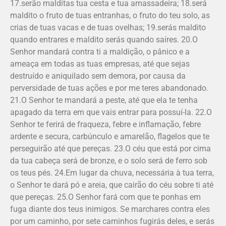
17.serão malditas tua cesta e tua amassadeira; 18.será
maldito o fruto de tuas entranhas, o fruto do teu solo, as
crias de tuas vacas e de tuas ovelhas; 19.serás maldito
quando entrares e maldito serás quando saíres. 20.O
Senhor mandará contra ti a maldição, o pânico e a
ameaça em todas as tuas empresas, até que sejas
destruído e aniquilado sem demora, por causa da
perversidade de tuas ações e por me teres abandonado.
21.O Senhor te mandará a peste, até que ela te tenha
apagado da terra em que vais entrar para possuí-la. 22.O
Senhor te ferirá de fraqueza, febre e inflamação, febre
ardente e secura, carbúnculo e amarelão, flagelos que te
perseguirão até que pereças. 23.O céu que está por cima
da tua cabeça será de bronze, e o solo será de ferro sob
os teus pés. 24.Em lugar da chuva, necessária à tua terra,
o Senhor te dará pó e areia, que cairão do céu sobre ti até
que pereças. 25.O Senhor fará com que te ponhas em
fuga diante dos teus inimigos. Se marchares contra eles
por um caminho, por sete caminhos fugirás deles, e serás