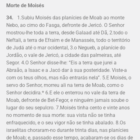
Morte de Moisés
34.
1.Subiu Moisés das planícies de Moab ao monte
Nebo, ao cimo do Fasga, defronte de Jericó. O Senhor
mostrou-lhe toda a terra, desde Galaad até Dã, 2.todo o
Neftali, a terra de Efraim e de Manassés, todo o território
de Judá até o mar ocidental, 3.o Negueb, a planície do
Jordão, o vale de Jericó, a cidade das palmeiras, até
Segor. 4.O Senhor disse-lhe: “Eis a terra que jurei a
Abraão, a Isaac e a Jacó dar à sua posteridade. Viste-a
com os teus olhos, mas não entrarás nela”. 5.E Moisés, o
servo do Senhor, morreu ali na terra de Moab, como o
Senhor decidira.* 6.E ele o enterrou no vale da terra de
Moab, defronte de Bet-Fegor, e ninguém jamais soube o
lugar do seu sepulcro. 7.Moisés tinha cento e vinte anos
no momento de sua morte: sua vista não se tinha
enfraquecido, e o seu vigor não se tinha abalado. 8.Os
israelitas choraram-no durante trinta dias, nas planícies
de Moab; e, passado esse tempo, acabaram-se os dias de