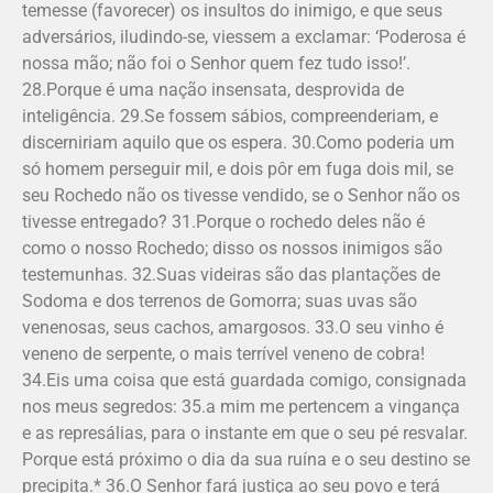
temesse (favorecer) os insultos do inimigo, e que seus
adversários, iludindo-se, viessem a exclamar: ‘Poderosa é
nossa mão; não foi o Senhor quem fez tudo isso!’.
28.Porque é uma nação insensata, desprovida de
inteligência. 29.Se fossem sábios, compreenderiam, e
discerniriam aquilo que os espera. 30.Como poderia um
só homem perseguir mil, e dois pôr em fuga dois mil, se
seu Rochedo não os tivesse vendido, se o Senhor não os
tivesse entregado? 31.Porque o rochedo deles não é
como o nosso Rochedo; disso os nossos inimigos são
testemunhas. 32.Suas videiras são das plantações de
Sodoma e dos terrenos de Gomorra; suas uvas são
venenosas, seus cachos, amargosos. 33.O seu vinho é
veneno de serpente, o mais terrível veneno de cobra!
34.Eis uma coisa que está guardada comigo, consignada
nos meus segredos: 35.a mim me pertencem a vingança
e as represálias, para o instante em que o seu pé resvalar.
Porque está próximo o dia da sua ruína e o seu destino se
precipita.* 36.O Senhor fará justiça ao seu povo e terá