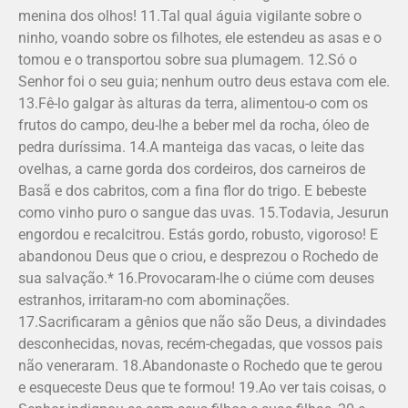
menina dos olhos! 11.Tal qual águia vigilante sobre o
ninho, voando sobre os filhotes, ele estendeu as asas e o
tomou e o transportou sobre sua plumagem. 12.Só o
Senhor foi o seu guia; nenhum outro deus estava com ele.
13.Fê-lo galgar às alturas da terra, alimentou-o com os
frutos do campo, deu-lhe a beber mel da rocha, óleo de
pedra duríssima. 14.A manteiga das vacas, o leite das
ovelhas, a carne gorda dos cordeiros, dos carneiros de
Basã e dos cabritos, com a fina flor do trigo. E bebeste
como vinho puro o sangue das uvas. 15.Todavia, Jesurun
engordou e recalcitrou. Estás gordo, robusto, vigoroso! E
abandonou Deus que o criou, e desprezou o Rochedo de
sua salvação.* 16.Provocaram-lhe o ciúme com deuses
estranhos, irritaram-no com abominações.
17.Sacrificaram a gênios que não são Deus, a divindades
desconhecidas, novas, recém-chegadas, que vossos pais
não veneraram. 18.Abandonaste o Rochedo que te gerou
e esqueceste Deus que te formou! 19.Ao ver tais coisas, o