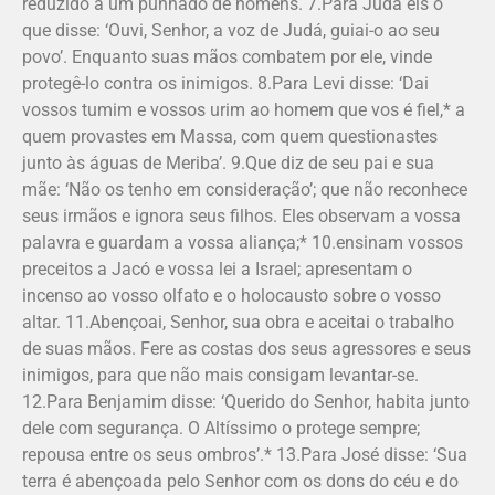
reduzido a um punhado de homens. 7.Para Judá eis o
que disse: ‘Ouvi, Senhor, a voz de Judá, guiai-o ao seu
povo’. Enquanto suas mãos combatem por ele, vinde
protegê-lo contra os inimigos. 8.Para Levi disse: ‘Dai
vossos tumim e vossos urim ao homem que vos é fiel,* a
quem provastes em Massa, com quem questionastes
junto às águas de Meriba’. 9.Que diz de seu pai e sua
mãe: ‘Não os tenho em consideração’; que não reconhece
seus irmãos e ignora seus filhos. Eles observam a vossa
palavra e guardam a vossa aliança;* 10.ensinam vossos
preceitos a Jacó e vossa lei a Israel; apresentam o
incenso ao vosso olfato e o holocausto sobre o vosso
altar. 11.Abençoai, Senhor, sua obra e aceitai o trabalho
de suas mãos. Fere as costas dos seus agressores e seus
inimigos, para que não mais consigam levantar-se.
12.Para Benjamim disse: ‘Querido do Senhor, habita junto
dele com segurança. O Altíssimo o protege sempre;
repousa entre os seus ombros’.* 13.Para José disse: ‘Sua
terra é abençoada pelo Senhor com os dons do céu e do