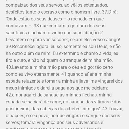
compaixão dos seus servos, ao vê-los extenuados,
desfeitos tanto o escravo como o homem livre. 37.Dirá:
‘Onde estão os seus deuses – o rochedo em que
confiavam –, 38.que comiam a gordura dos seus
sacrifícios e bebiam o vinho das suas libações?
Levantem-se para vos socorrer; sejam eles vosso abrigo!
39.Reconhecei agora: eu só, somente eu sou Deus, e não
há outro além de mim. Eu extermino e chamo à vida, eu
firo e curo, e não há quem o arranque de minha mão.
40.Levanto a minha mão para o céu e digo: tão certo
como eu vivo eternamente, 41.quando afiar a minha
espada reluzente e tomar a minha aljava, me vingarei dos
meus inimigos e darei a paga aos que me odeiam;
42.embriagarei de sangue as minhas flechas, minha
espada se saciará de carne, do sangue das vítimas e dos
prisioneiros, das cabeças dos chefes inimigos’. 43.Louvai,
ó nações, o seu povo, porque vingará o sangue dos seus
servos; tomará vingança dos seus adversários e