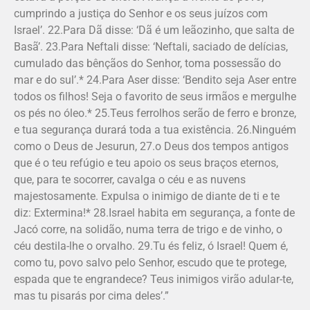
cumprindo a justiça do Senhor e os seus juízos com
Israel’. 22.Para Dã disse: ‘Dã é um leãozinho, que salta de
Basã’. 23.Para Neftali disse: ‘Neftali, saciado de delícias,
cumulado das bênçãos do Senhor, toma possessão do
mar e do sul’.* 24.Para Aser disse: ‘Bendito seja Aser entre
todos os filhos! Seja o favorito de seus irmãos e mergulhe
os pés no óleo.* 25.Teus ferrolhos serão de ferro e bronze,
e tua segurança durará toda a tua existência. 26.Ninguém
como o Deus de Jesurun, 27.o Deus dos tempos antigos
que é o teu refúgio e teu apoio os seus braços eternos,
que, para te socorrer, cavalga o céu e as nuvens
majestosamente. Expulsa o inimigo de diante de ti e te
diz: Extermina!* 28.Israel habita em segurança, a fonte de
Jacó corre, na solidão, numa terra de trigo e de vinho, o
céu destila-lhe o orvalho. 29.Tu és feliz, ó Israel! Quem é,
como tu, povo salvo pelo Senhor, escudo que te protege,
espada que te engrandece? Teus inimigos virão adular-te,
mas tu pisarás por cima deles’.”