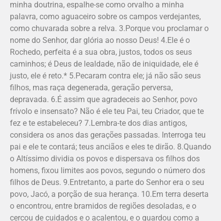
minha doutrina, espalhe-se como orvalho a minha
palavra, como aguaceiro sobre os campos verdejantes,
como chuvarada sobre a relva. 3.Porque vou proclamar o
nome do Senhor, dar glória ao nosso Deus! 4.Ele é o
Rochedo, perfeita é a sua obra, justos, todos os seus
caminhos; é Deus de lealdade, não de iniquidade, ele é
justo, ele é reto.* 5.Pecaram contra ele; já não são seus
filhos, mas raça degenerada, geração perversa,
depravada. 6.É assim que agradeceis ao Senhor, povo
frívolo e insensato? Não é ele teu Pai, teu Criador, que te
fez e te estabeleceu? 7.Lembra-te dos dias antigos,
considera os anos das gerações passadas. Interroga teu
pai e ele te contará; teus anciãos e eles te dirão. 8.Quando
o Altíssimo dividia os povos e dispersava os filhos dos
homens, fixou limites aos povos, segundo o número dos
filhos de Deus. 9.Entretanto, a parte do Senhor era o seu
povo, Jacó, a porção de sua herança. 10.Em terra deserta
o encontrou, entre bramidos de regiões desoladas, e o
cercou de cuidados e o acalentou, e o guardou como a