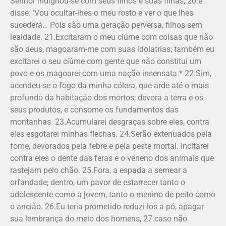
Senhor indignou-se com seus filhos e suas filhas, 20.e
disse: ‘Vou ocultar-lhes o meu rosto e ver o que lhes
sucederá… Pois são uma geração perversa, filhos sem
lealdade. 21.Excitaram o meu ciúme com coisas que não
são deus, magoaram-me com suas idolatrias; também eu
excitarei o seu ciúme com gente que não constitui um
povo e os magoarei com uma nação insensata.* 22.Sim,
acendeu-se o fogo da minha cólera, que arde até o mais
profundo da habitação dos mortos; devora a terra e os
seus produtos, e consome os fundamentos das
montanhas. 23.Acumularei desgraças sobre eles, contra
eles esgotarei minhas flechas. 24.Serão extenuados pela
fome, devorados pela febre e pela peste mortal. Incitarei
contra eles o dente das feras e o veneno dos animais que
rastejam pelo chão. 25.Fora, a espada a semear a
orfandade; dentro, um pavor de estarrecer tanto o
adolescente como a jovem, tanto o menino de peito como
o ancião. 26.Eu teria prometido reduzi-los a pó, apagar
sua lembrança do meio dos homens, 27.caso não