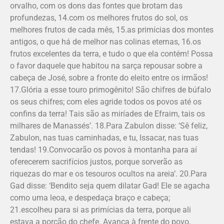
orvalho, com os dons das fontes que brotam das
profundezas, 14.com os melhores frutos do sol, os
melhores frutos de cada mês, 15.as primícias dos montes
antigos, o que há de melhor nas colinas eternas, 16.os
frutos excelentes da terra, e tudo o que ela contém! Possa
o favor daquele que habitou na sarça repousar sobre a
cabeça de José, sobre a fronte do eleito entre os irmãos!
17.Glória a esse touro primogênito! São chifres de búfalo
os seus chifres; com eles agride todos os povos até os
confins da terra! Tais são as miríades de Efraim, tais os
milhares de Manassés’. 18.Para Zabulon disse: ‘Sê feliz,
Zabulon, nas tuas caminhadas, e tu, Issacar, nas tuas
tendas! 19.Convocarão os povos à montanha para aí
oferecerem sacrifícios justos, porque sorverão as
riquezas do mar e os tesouros ocultos na areia’. 20.Para
Gad disse: ‘Bendito seja quem dilatar Gad! Ele se agacha
como uma leoa, e despedaça braço e cabeça;
21.escolheu para si as primícias da terra, porque ali
estava a porção do chefe. Avança à frente do povo,