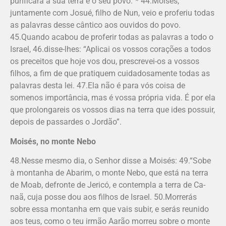
purificará a sua terra e o seu povo.”* 44.Moisés,
juntamente com Josué, filho de Nun, veio e proferiu todas
as palavras desse cântico aos ouvidos do povo.
45.Quando acabou de proferir todas as palavras a todo o
Israel, 46.disse-lhes: “Aplicai os vossos corações a todos
os preceitos que hoje vos dou, prescrevei-os a vossos
filhos, a fim de que pratiquem cuidadosamente todas as
palavras desta lei. 47.Ela não é para vós coisa de
somenos importância, mas é vossa própria vida. É por ela
que prolongareis os vossos dias na terra que ides possuir,
depois de passardes o Jordão”.
Moisés, no monte Nebo
48.Nesse mesmo dia, o Senhor disse a Moisés: 49.“Sobe
à montanha de Abarim, o monte Nebo, que está na terra
de Moab, defronte de Jericó, e contempla a terra de Ca­
naã, cuja posse dou aos filhos de Israel. 50.Morrerás
sobre essa montanha em que vais subir, e serás reunido
aos teus, como o teu irmão Aarão morreu sobre o monte