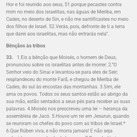
Hor e foi reunido aos seus, 51.porque pecastes contra
mim no meio dos israelitas, nas águas de Meriba, em
Cades, no deserto de Sin, e não me santificastes no meio
dos filhos de Israel. 52.Verás, pois, defronte de ti a terra
que darei aos israelitas, mas não entrarás nela”.
Bênçãos às tribos
33.
1.Eis a bênção que Moisés, o homem de Deus,
pronunciou sobre os israelitas antes de morrer: 2.‘‘O
Senhor veio do Sinai e levantou-se para eles de Seir;
resplandeceu do monte Farã, e chegou de Meriba de
Cades, do sul às encostas das montanhas. 3.Sim, ele
ama os povos. Todos os seus santos estão ao abrigo da
sua mão, estão sentados a seus pés para receber as suas
palavras. 4.Moisés nos prescreveu uma lei – herança da
assembleia de Jacó. 5.Houve um rei em Jesurun, quando
se reuniram os chefes do povo com as tribos de Israel.*
6.Que Rúben viva, e não morra jamais! E não seja