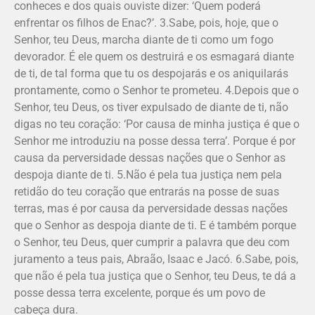
conheces e dos quais ouviste dizer: ‘Quem poderá
enfrentar os filhos de Enac?’. 3.Sabe, pois, hoje, que o
Senhor, teu Deus, marcha diante de ti como um fogo
devorador. É ele quem os destruirá e os esmagará diante
de ti, de tal forma que tu os despojarás e os aniquilarás
prontamente, como o Senhor te prometeu. 4.Depois que o
Senhor, teu Deus, os tiver expulsado de diante de ti, não
digas no teu coração: ‘Por causa de minha justiça é que o
Senhor me introduziu na posse dessa terra’. Porque é por
causa da perversidade dessas nações que o Senhor as
despoja diante de ti. 5.Não é pela tua justiça nem pela
retidão do teu coração que entrarás na posse de suas
terras, mas é por causa da perversidade dessas nações
que o Senhor as despoja diante de ti. E é também porque
o Senhor, teu Deus, quer cumprir a palavra que deu com
juramento a teus pais, Abraão, Isaac e Jacó. 6.Sabe, pois,
que não é pela tua justiça que o Senhor, teu Deus, te dá a
posse dessa terra excelente, porque és um povo de
cabeça dura.