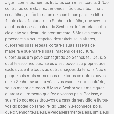
algum com elas, nem as tratarás com misericórdia. 3.Não
contrairás com elas matrimônios: não darás tua filha a
seus filhos, e não tomarás de suas filhas para teu filho,
4.pois elas afastariam do Senhor o teu filho, que serviria
a outros deuses; a cólera do Senhor se inflamaria contra
ele e não vos destruiria prontamente. 5.Mas eis como
procedereis a seu respeito: des­trui­reis seus altares,
quebrareis suas estelas, cortareis suas asserás de
madeira e quei­ma­reis suas imagens de escultura,
6.porque és um povo consagrado ao Senhor, teu Deus, o
qual te escolheu para seres o seu povo, sua propriedade
exclusiva, entre todas as outras nações da terra. 7.Não é
porque sois mais numerosos que todos os outros povos
que o Senhor se uniu a vós e vos escolheu; ao contrário,
sois o menor de todos. 8.Mas o Senhor vos ama e quer
guardar o juramento que fez a vossos pais. Por isso, a
sua mão poderosa tirou-vos da casa da servidão, e livrou-
vos do poder do faraó, rei do Egito. 9.Reconhece, pois,
que o Senhor, teu Deus, é verdadeiramente Deus, um Deus