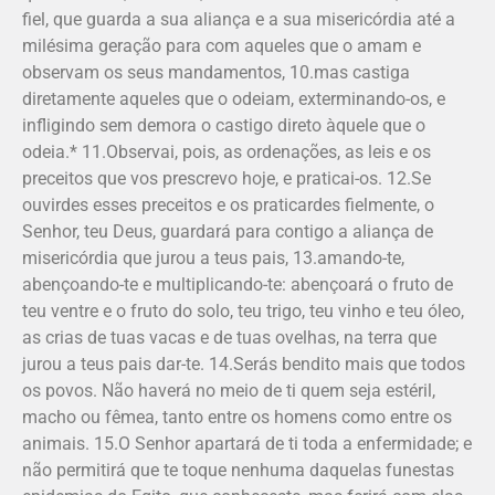
fiel, que guarda a sua aliança e a sua misericórdia até a
milésima geração para com aqueles que o amam e
observam os seus mandamentos, 10.mas castiga
diretamente aqueles que o odeiam, exterminando-os, e
infligindo sem demora o castigo direto àquele que o
odeia.* 11.Observai, pois, as orde­nações, as leis e os
preceitos que vos prescrevo hoje, e praticai-os. 12.Se
ouvirdes esses preceitos e os praticardes fielmente, o
Senhor, teu Deus, guardará para contigo a aliança de
misericórdia que jurou a teus pais, 13.amando-te,
abençoando-te e multiplicando-te: abençoa­rá o fruto de
teu ventre e o fruto do solo, teu trigo, teu vinho e teu óleo,
as crias de tuas vacas e de tuas ovelhas, na terra que
jurou a teus pais dar-te. 14.Serás bendito mais que todos
os povos. Não haverá no meio de ti quem seja estéril,
macho ou fêmea, tanto entre os homens como entre os
animais. 15.O Senhor apartará de ti toda a enfermidade; e
não permitirá que te toque nenhuma daquelas funestas