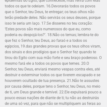
epidemias do Egito, que conheceste, mas ferirá com elas
todos os que te odeiam. 16.Devorarás todos os povos
que o Senhor, teu Deus, te entregar; os teus olhos não
terão piedade deles. Não servirás os seus deuses, porque
isso te seria um laço. 17.Se disseres no teu coração:
‘Estes povos são mais numerosos do que eu, como
poderia eu despojá-los?’. 18.Não os temas; lembra-te do
que fez o Senhor, teu Deus, ao faraó e a todos os
egípcios, 19.das grandes provas que os teus olhos viram,
dos sinais e dos prodígios que o Senhor fez quando te
tirou do Egito com sua mão forte e seu braço poderoso. O
mesmo fará ele a todos os povos que temes. 20.O
Senhor, teu Deus, enviará mesmo vespas contra eles, até
destruir e exterminar todos os que tiverem escapado e se
houverem ocultado de tua presença. 21.Não te assustes
por causa deles, porque tens o Senhor, teu Deus, no meio
de ti, um Deus grande e temível. 22.Ele expulsará pouco a
pouco essas nações de diante de ti; tu não as destruirás
de uma só vez, para que não se multipliquem as feras ao