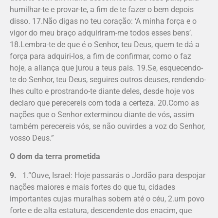
humilhar-te e provar-te, a fim de te fazer o bem depois
disso. 17.Não digas no teu coração: ‘A minha força e o
vigor do meu braço adquiriram-me todos esses bens’.
18.Lembra-te de que é o Senhor, teu Deus, quem te dá a
força para adquiri-los, a fim de confirmar, como o faz
hoje, a aliança que jurou a teus pais. 19.Se, esquecendo-
te do Senhor, teu Deus, seguires outros deuses, rendendo-
lhes culto e prostrando-te diante deles, desde hoje vos
declaro que perecereis com toda a certeza. 20.Como as
nações que o Senhor exterminou diante de vós, assim
também perecereis vós, se não ouvirdes a voz do Senhor,
vosso Deus.”
O dom da terra prometida
9.
1.“Ouve, Israel: Hoje passarás o Jordão para despojar
nações maiores e mais fortes do que tu, cidades
importantes cujas muralhas sobem até o céu, 2.um povo
forte e de alta estatura, descendente dos enacim, que