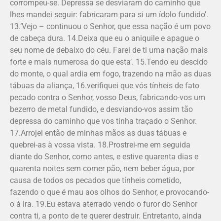
corrompeu-se. Depressa se desviaram do caminho que
lhes mandei seguir: fabricaram para si um ídolo fundido’.
13.‘Vejo – continuou o Senhor, que essa nação é um povo
de cabeça dura. 14.Deixa que eu o aniquile e apague o
seu nome de debaixo do céu. Farei de ti uma nação mais
forte e mais numerosa do que esta’. 15.Tendo eu descido
do monte, o qual ardia em fogo, trazendo na mão as duas
tábuas da aliança, 16.verifiquei que vós tínheis de fato
pecado contra o Senhor, vosso Deus, fabricando-vos um
bezerro de metal fundido, e desviando-vos assim tão
depressa do caminho que vos tinha traçado o Senhor.
17.Arrojei então de minhas mãos as duas tábuas e
quebrei-as à vossa vista. 18.Prostrei-me em seguida
diante do Senhor, como antes, e estive quarenta dias e
quarenta noites sem comer pão, nem beber água, por
causa de todos os pecados que tínheis cometido,
fazendo o que é mau aos olhos do Senhor, e provocando-
o à ira. 19.Eu estava aterrado vendo o furor do Senhor
contra ti, a ponto de te querer destruir. Entretanto, ainda