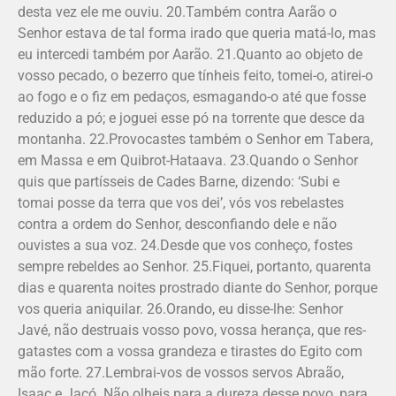
desta vez ele me ouviu. 20.Também contra Aarão o
Senhor estava de tal forma irado que queria matá-lo, mas
eu intercedi também por Aarão. 21.Quanto ao objeto de
vosso pecado, o bezerro que tínheis feito, tomei-o, atirei-o
ao fogo e o fiz em pedaços, esmagando-o até que fosse
reduzido a pó; e joguei esse pó na torrente que desce da
montanha. 22.Provocastes também o Senhor em Tabera,
em Massa e em Quibrot-Hataava. 23.Quando o Senhor
quis que partísseis de Cades Barne, dizendo: ‘Subi e
tomai posse da terra que vos dei’, vós vos rebelastes
contra a ordem do Senhor, desconfiando dele e não
ouvistes a sua voz. 24.Desde que vos conheço, fostes
sempre rebeldes ao Senhor. 25.Fiquei, portanto, quarenta
dias e quarenta noites prostrado diante do Senhor, porque
vos queria aniquilar. 26.Orando, eu disse-lhe: Senhor
Javé, não des­truais vosso povo, vossa herança, que res­
gatastes com a vossa grandeza e tirastes do Egito com
mão forte. 27.Lembrai-vos de vossos servos Abraão,
Isaac e Jacó. Não olheis para a dureza desse povo, para