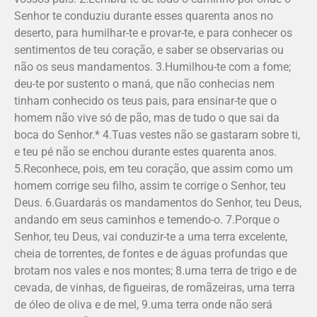
Senhor te conduziu durante esses quarenta anos no
deserto, para humilhar-te e provar-te, e para conhecer os
sentimentos de teu coração, e saber se observarias ou
não os seus mandamentos. 3.Humilhou-te com a fome;
deu-te por sustento o maná, que não conhecias nem
tinham conhecido os teus pais, para ensinar-te que o
homem não vive só de pão, mas de tudo o que sai da
boca do Senhor.* 4.Tuas vestes não se gastaram sobre ti,
e teu pé não se enchou durante estes quarenta anos.
5.Reconhece, pois, em teu coração, que assim como um
homem corrige seu filho, assim te corrige o Senhor, teu
Deus. 6.Guardarás os mandamentos do Senhor, teu Deus,
andando em seus caminhos e temendo-o. 7.Porque o
Senhor, teu Deus, vai conduzir-te a uma terra excelente,
cheia de torrentes, de fontes e de águas profundas que
brotam nos vales e nos montes; 8.uma terra de trigo e de
cevada, de vinhas, de figueiras, de romãzeiras, uma terra
de óleo de oliva e de mel, 9.uma terra onde não será