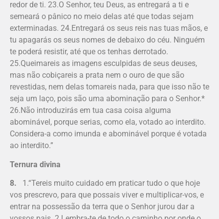
redor de ti. 23.O Senhor, teu Deus, as entregará a ti e
semeará o pânico no meio delas até que todas sejam
exterminadas. 24.Entregará os seus reis nas tuas mãos, e
tu apagarás os seus nomes de debaixo do céu. Ninguém
te poderá resistir, até que os tenhas derrotado.
25.Queimareis as imagens esculpidas de seus deuses,
mas não cobiçareis a prata nem o ouro de que são
revestidas, nem delas tomareis nada, para que isso não te
seja um laço, pois são uma abominação para o Senhor.*
26.Não introduzirás em tua casa coisa alguma
abominável, porque serias, como ela, votado ao interdito.
Considera-a como imunda e abominável porque é votada
ao interdito.”
Ternura divina
8.
1.“Tereis muito cuidado em praticar tudo o que hoje
vos prescrevo, para que possais viver e multiplicar-vos, e
entrar na possessão da terra que o Senhor jurou dar a
vossos pais. 2.Lembra-te de todo o caminho por onde o