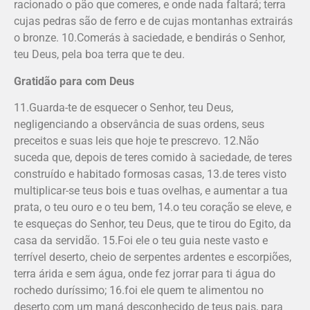
racionado o pão que comeres, e onde nada faltará; terra
cujas pedras são de ferro e de cujas montanhas extrairás
o bronze. 10.Comerás à saciedade, e bendirás o Senhor,
teu Deus, pela boa terra que te deu.
Gratidão para com Deus
11.Guarda-te de esquecer o Senhor, teu Deus,
negligenciando a observância de suas ordens, seus
preceitos e suas leis que hoje te prescrevo. 12.Não
suceda que, depois de teres comido à saciedade, de teres
cons­truído e habitado formosas casas, 13.de teres visto
multiplicar-se teus bois e tuas ovelhas, e aumentar a tua
prata, o teu ouro e o teu bem, 14.o teu coração se eleve, e
te esqueças do Senhor, teu Deus, que te tirou do Egito, da
casa da servidão. 15.Foi ele o teu guia neste vasto e
terrível deserto, cheio de serpentes ardentes e escorpiões,
terra árida e sem água, onde fez jorrar para ti água do
rochedo duríssimo; 16.foi ele quem te alimentou no
deserto com um maná desconhecido de teus pais, para