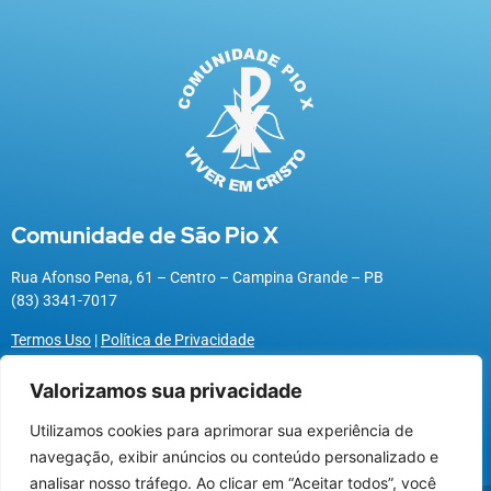
Comunidade de São Pio X
Rua Afonso Pena, 61 – Centro – Campina Grande – PB
(83) 3341-7017
Termos Uso
|
Política de Privacidade
Valorizamos sua privacidade
Utilizamos cookies para aprimorar sua experiência de
Utilizamos cookies para oferecer melhor
navegação, exibir anúncios ou conteúdo personalizado e
experiência, melhorar o desempenho, analisar
analisar nosso tráfego. Ao clicar em “Aceitar todos”, você
como você interage em nosso site e