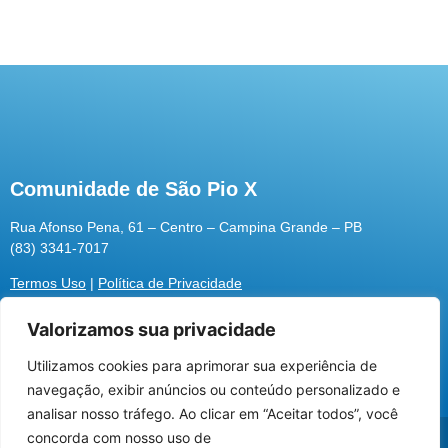
Comunidade de São Pio X
Rua Afonso Pena, 61 – Centro – Campina Grande – PB
(83) 3341-7017
Termos Uso
|
Política de Privacidade
Valorizamos sua privacidade
Utilizamos cookies para aprimorar sua experiência de
Utilizamos cookies para oferecer melhor
navegação, exibir anúncios ou conteúdo personalizado e
experiência, melhorar o desempenho, analisar
analisar nosso tráfego. Ao clicar em “Aceitar todos”, você
como você interage em nosso site e
@2026 Associação Carismática Católica São Pio X
concorda com nosso uso de
personalizar conteúdo.