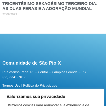
TRICENTÉSIMO SEXAGÉSIMO TERCEIRO DIA:
AS DUAS FERAS E A ADORAÇÃO MUNDIAL
27/09/2023
Comunidade de São Pio X
Rua Afonso Pena, 61 – Centro – Campina Grande – PB
(83) 3341-7017
Termos Uso
|
Política de Privacidade
Valorizamos sua privacidade
Utilizamos cookies para aprimorar sua experiência de
Utilizamos cookies para oferecer melhor