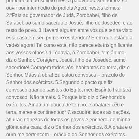
primeiro dia do sétimo mês, a palavra do Senhor fez-se
ouvir por intermédio do profeta Ageu, nestes termos:
2.“Fala ao governador de Judá, Zorobabel, filho de
Salatiel, ao sumo sacerdote Josué, filho de Josedec, e ao
resto do povo. 3.Haverá alguém entre vós que tenha visto
esta casa em seu primeiro esplendor? E em que estado a
vedes agora! Tal como está, não parece ela insignificante
aos vossos olhos? 4.Todavia, ó Zorobabel, tem ânimo,
diz o Senhor. Coragem, Josué, filho de Josedec, sumo
sacerdote! Coragem todos vós, habitantes da terra, diz o
Senhor. Mãos à obra! Eu estou convosco – oráculo do
Senhor dos exércitos. 5.Segundo o pacto que fiz
convosco quando saístes do Egito, meu Espírito habitará
convosco. Não temais. 6.Porque isto diz o Senhor dos
exércitos: Ainda um pouco de tempo, e abalarei céu e
terra, mares e continentes;* 7.sacudirei todas as nações,
afluirão riquezas de todos os povos e encherei de minha
glória esta casa, diz o Senhor dos exércitos. 8.A prata e o
ouro me pertencem – oráculo do Senhor dos exércitos.