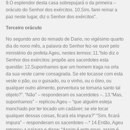
9.O esplendor desta casa sobrepujará o da primeira –
oráculo do Senhor dos exércitos. 10.Sim, farei reinar a
paz neste lugar, diz o Senhor dos exércitos”.
Terceiro oráculo
No segundo ano do reinado de Dario, no vigésimo quarto
dia do nono mês, a palavra do Senhor fez-se ouvir pelo
ministério do profeta Ageu, nestes termos: 11.“Isto diz o
Senhor dos exércitos: propõe aos sacerdotes esta
questão: 12.Suponhamos que um homem traga na orla
da sua veste carne consagrada. Se ele tocasse com esta
veste o pão, ou o guisado, ou o vinho, ou o óleo, ou
qualquer outro alimento, porventura se tornaria santo tal
objeto?”. “Não” – responderam os sacerdotes –. 13.“Mas,
suponhamos” – replicou Ageu – “que alguém esteja
manchado por ter tocado um cadáver; se ele tocar
qualquer dessas coisas, ficará ela impura?” “Sim, ficará
impura” – res­ponderam os sacerdotes –.* 14.Então, Ageu
retomou a palavra e disse: “Assim é este povo, assim é