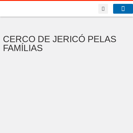
A Co
O que f
CERCO DE JERICÓ PELAS
FAMÍLIAS