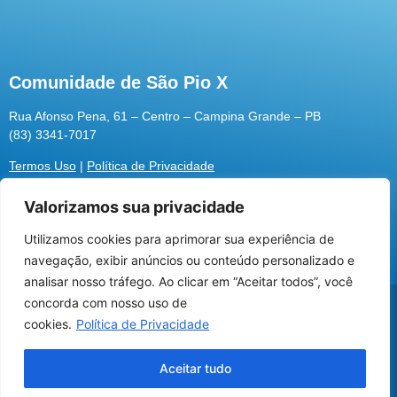
Comunidade de São Pio X
Rua Afonso Pena, 61 – Centro – Campina Grande – PB
(83) 3341-7017
Termos Uso
|
Política de Privacidade
Valorizamos sua privacidade
Utilizamos cookies para aprimorar sua experiência de
Utilizamos cookies para oferecer melhor
navegação, exibir anúncios ou conteúdo personalizado e
experiência, melhorar o desempenho, analisar
analisar nosso tráfego. Ao clicar em “Aceitar todos”, você
como você interage em nosso site e
@2026 Associação Carismática Católica São Pio X
concorda com nosso uso de
personalizar conteúdo.
Desenvolvido pela
ROX
cookies.
Política de Privacidade
Recusar Cookies
Aceitar Cookies
Aceitar tudo