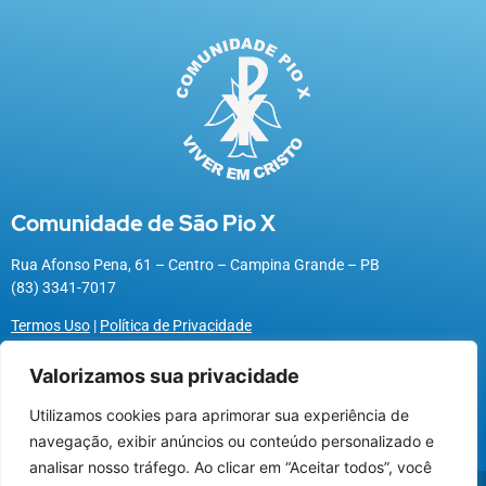
Comunidade de São Pio X
Rua Afonso Pena, 61 – Centro – Campina Grande – PB
(83) 3341-7017
Termos Uso
|
Política de Privacidade
Valorizamos sua privacidade
Utilizamos cookies para aprimorar sua experiência de
Utilizamos cookies para oferecer melhor
navegação, exibir anúncios ou conteúdo personalizado e
experiência, melhorar o desempenho, analisar
analisar nosso tráfego. Ao clicar em “Aceitar todos”, você
como você interage em nosso site e