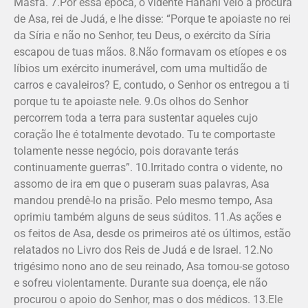
Masfa. 7.Por essa época, o vidente Hanani veio à procura
de Asa, rei de Judá, e lhe disse: “Porque te apoiaste no rei
da Síria e não no Senhor, teu Deus, o exército da Síria
escapou de tuas mãos. 8.Não formavam os etíopes e os
líbios um exército inumerável, com uma multidão de
carros e cavaleiros? E, contudo, o Senhor os entregou a ti
porque tu te apoiaste nele. 9.Os olhos do Senhor
percorrem toda a terra para sustentar aqueles cujo
coração lhe é totalmente devotado. Tu te comportaste
tolamente nesse negócio, pois doravante terás
continuamente guerras”. 10.Irritado contra o vidente, no
assomo de ira em que o puseram suas palavras, Asa
mandou prendê-lo na prisão. Pelo mesmo tempo, Asa
oprimiu também alguns de seus súditos. 11.As ações e
os feitos de Asa, desde os primeiros até os últimos, estão
relatados no Livro dos Reis de Judá e de Israel. 12.No
trigésimo nono ano de seu reinado, Asa tornou-se gotoso
e sofreu violentamente. Durante sua doença, ele não
procurou o apoio do Senhor, mas o dos médicos. 13.Ele