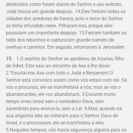
destruídos como foram diante do Senhor e seu exército.
Judá trouxe um grande despojo. 14.Eles feriram todas as
cidades dos arredores de Gerara, pois o terror do Senhor
se tinha infundido neles. Pilharam-nos, porque eles
possuíam um importante despojo. 15.Feriram também os
redis dos rebanhos e capturaram grande número de
ovelhas e camelos. Em seguida, retornaram a Jerusalém.
15.
1.O espírito do Senhor se apoderou de Azarias, filho
de Oded. Este saiu ao encontro de Asa e lhe disse:
2.“Escu­tai-me, Asa com todo o Judá e Benjamim! O
Senhor está convosco assim como vós estais com ele. Se
vós o procurais, ele se manifestará a vós, mas se vós o
aban­do­nardes, ele vos abandonará. 3.Durante muito
tempo viveu Israel sem o verdadeiro Deus, sem
sacerdotes para ensiná-lo, sem a Lei. 4.Mas, quando na
sua angústia eles se voltaram para o Senhor, Deus de
Israel, e o procuraram, ele se manifestou a eles.
5.Naqueles tempos, não havia segurança alguma para os