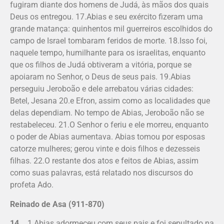
fugiram diante dos homens de Judá, às mãos dos quais
Deus os entregou. 17.Abias e seu exército fizeram uma
grande matança: quinhentos mil guerreiros escolhidos do
campo de Israel tombaram feridos de morte. 18.Isso foi,
naquele tempo, humilhante para os israelitas, enquanto
que os filhos de Judá obtiveram a vitória, porque se
apoiaram no Senhor, o Deus de seus pais. 19.Abias
perseguiu Jeroboão e dele arrebatou várias cidades:
Betel, Jesana 20.e Efron, assim como as localidades que
delas dependiam. No tempo de Abias, Jeroboão não se
restabeleceu. 21.O Senhor o feriu e ele morreu, enquanto
o poder de Abias aumentava. Abias tomou por esposas
catorze mulheres; gerou vinte e dois filhos e dezesseis
filhas. 22.O restante dos atos e feitos de Abias, assim
como suas palavras, está relatado nos discursos do
profeta Ado.
Reinado de Asa (911-870)
14.
1.Abias adormeceu com seus pais e foi sepultado na