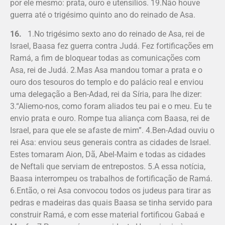
por ele mesmo: prata, ouro e utensílios. 19.Não houve
guerra até o trigésimo quinto ano do reinado de Asa.
16.
1.No trigésimo sexto ano do reinado de Asa, rei de
Israel, Baasa fez guerra contra Judá. Fez fortificações em
Ramá, a fim de bloquear todas as comunicações com
Asa, rei de Judá. 2.Mas Asa mandou tomar a prata e o
ouro dos tesouros do templo e do palácio real e enviou
uma delegação a Ben-Adad, rei da Síria, para lhe dizer:
3.“Aliemo-nos, como foram aliados teu pai e o meu. Eu te
envio prata e ouro. Rompe tua aliança com Baasa, rei de
Israel, para que ele se afaste de mim”. 4.Ben-Adad ouviu o
rei Asa: enviou seus generais contra as cidades de Israel.
Estes tomaram Aion, Dã, Abel-Maim e todas as cidades
de Neftali que serviam de entrepostos. 5.A essa notícia,
Baasa interrompeu os trabalhos de fortificação de Ramá.
6.Então, o rei Asa convocou todos os judeus para tirar as
pedras e madeiras das quais Baasa se tinha servido para
construir Ramá, e com esse material fortificou Gabaá e