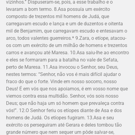
vizinhos.” Dispuseram-se, pois, a esse trabalho e o
levaram a bom termo. 8.Asa possuía um exército
composto de trezentos mil homens de Judá, que
carregavam escudo e lança e um de duzentos e oitenta
mil de Benjamim, que carregavam escudo e entesavam o
arco, todos valentes guerreiros.* 9.Zara, o etíope, atacou-
os com um exército de um milhão de homens e trezentos
carros e avançou até Maresa. 10.Asa saiu-lhe ao encontro
e eles se formaram para a batalha no vale de Sefata,
perto de Maresa. 11.Asa invocou o Senhor, seu Deus,
nestes termos: “Senhor, não vos é mais difícil ajudar o
fraco do que o forte. Vinde em nosso socorro, nosso
Deus! É em vós que nos apoiamos, é em vosso nome que
viemos contra essa multidão. Senhor, vós sois nosso
Deus; que não haja um só homem que prevaleça contra
vós!”. 12.O Senhor feriu os etíopes diante de Asa e dos
homens de Judá. Os etíopes fugiram. 13.Asa e seu
exército os perseguiram até Gerara e deles tombou tão
grande número que nem sequer um pôde salvar-se,