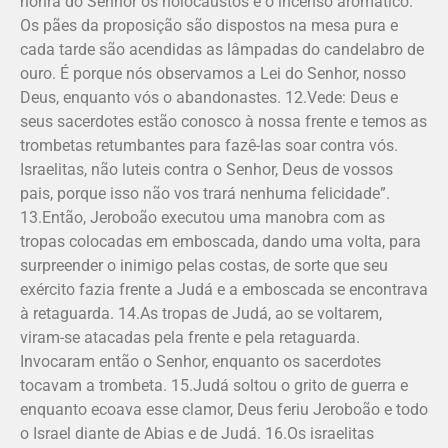
honra do Senhor os holocaustos e o incenso aromático.
Os pães da proposição são dispostos na mesa pura e
cada tarde são acendidas as lâmpadas do candelabro de
ouro. É porque nós observamos a Lei do Senhor, nosso
Deus, enquanto vós o abandonastes. 12.Vede: Deus e
seus sacerdotes estão conosco à nossa frente e temos as
trombetas retumbantes para fazê-las soar contra vós.
Israelitas, não luteis contra o Senhor, Deus de vossos
pais, porque isso não vos trará nenhuma felicidade”.
13.Então, Jeroboão executou uma manobra com as
tropas colocadas em emboscada, dando uma volta, para
surpreender o inimigo pelas costas, de sorte que seu
exército fazia frente a Judá e a emboscada se encontrava
à retaguarda. 14.As tropas de Judá, ao se voltarem,
viram-se atacadas pela frente e pela retaguarda.
Invocaram então o Senhor, enquanto os sacerdotes
tocavam a trombeta. 15.Judá soltou o grito de guerra e
enquanto ecoava esse clamor, Deus feriu Jeroboão e todo
o Israel diante de Abias e de Judá. 16.Os israelitas