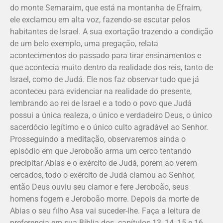
do monte Semaraim, que está na montanha de Efraim,
ele exclamou em alta voz, fazendo-se escutar pelos
habitantes de Israel. A sua exortação trazendo a condição
de um belo exemplo, uma pregação, relata
acontecimentos do passado para tirar ensinamentos e
que acontecia muito dentro da realidade dos reis, tanto de
Israel, como de Judá. Ele nos faz observar tudo que já
aconteceu para evidenciar na realidade do presente,
lembrando ao rei de Israel e a todo o povo que Judá
possui a única realeza, o único e verdadeiro Deus, o único
sacerdócio legítimo e o único culto agradável ao Senhor.
Prosseguindo a meditação, observaremos ainda o
episódio em que Jeroboão arma um cerco tentando
precipitar Abias e o exército de Judá, porem ao verem
cercados, todo o exército de Judá clamou ao Senhor,
então Deus ouviu seu clamor e fere Jeroboão, seus
homens fogem e Jeroboão morre. Depois da morte de
Abias o seu filho Asa vai suceder-lhe. Faça a leitura de
preferencia em sua Bíblia dos capítulos 13, 14, 15 e 16