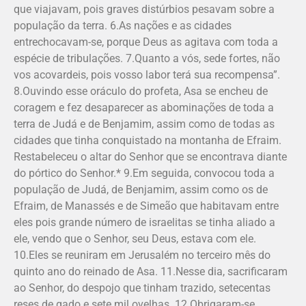
que viajavam, pois graves distúrbios pesavam sobre a
população da terra. 6.As nações e as cidades
entrechocavam-se, porque Deus as agitava com toda a
espécie de tribulações. 7.Quanto a vós, sede fortes, não
vos acovardeis, pois vosso labor terá sua recompensa”.
8.Ouvindo esse oráculo do profeta, Asa se encheu de
coragem e fez desaparecer as abominações de toda a
terra de Judá e de Benjamim, assim como de todas as
cidades que tinha conquistado na montanha de Efraim.
Restabeleceu o altar do Senhor que se encontrava diante
do pórtico do Senhor.* 9.Em seguida, convocou toda a
população de Judá, de Benjamim, assim como os de
Efraim, de Manassés e de Simeão que habitavam entre
eles pois grande número de israelitas se tinha aliado a
ele, vendo que o Senhor, seu Deus, estava com ele.
10.Eles se reuniram em Jerusalém no terceiro mês do
quinto ano do reinado de Asa. 11.Nesse dia, sacrificaram
ao Senhor, do despojo que tinham trazido, setecentas
reses de gado e sete mil ovelhas. 12.Obrigaram-se