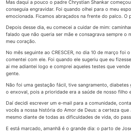
Mas daqui a pouco o padre Chrystian Shankar começou a
conseguia engravidar. Foi quando olhei para o meu espos
emocionada. Ficamos abraçados na frente do palco. O p
Depois desse dia, eu comecei a cuidar de mim: caminha
falado que não queria ser mãe e consagrava sempre o m
meu coração.
No mês seguinte ao CRESCER, no dia 10 de março foi o me
comentei com ele. Foi quando ele sugeriu que eu fizesse
ai me adiantei logo e comprei aqueles testes que vend
gente.
Não foi uma gestação fácil, tive sangramento, diabetes
o enxoval, pois a prioridade era a saúde de nosso filho
Daí decidi escrever um e-mail para a comunidade, con
vocês a nossa história do Amor de Deus: a certeza que 
mesmo diante de todas as dificuldades de vida, do pass
E está marcado, amanhã é o grande dia: o parto de José