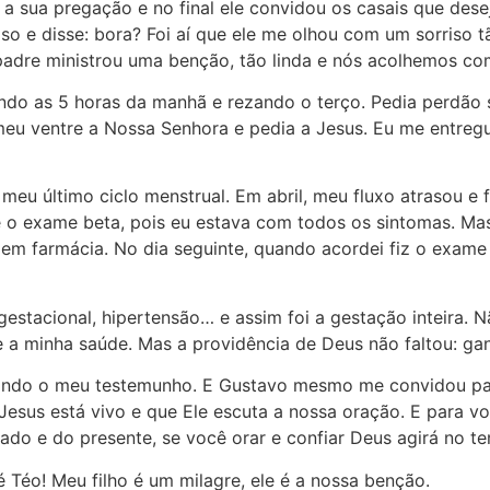
 sua pregação e no final ele convidou os casais que dese
o e disse: bora? Foi aí que ele me olhou com um sorriso tã
adre ministrou uma benção, tão linda e nós acolhemos com
ndo as 5 horas da manhã e rezando o terço. Pedia perdão 
eu ventre a Nossa Senhora e pedia a Jesus. Eu me entreg
u último ciclo menstrual. Em abril, meu fluxo atrasou e fu
 o exame beta, pois eu estava com todos os sintomas. Mas 
e em farmácia. No dia seguinte, quando acordei fiz o exa
 gestacional, hipertensão… e assim foi a gestação inteir
 e a minha saúde. Mas a providência de Deus não faltou: g
tando o meu testemunho. E Gustavo mesmo me convidou par
Jesus está vivo e que Ele escuta a nossa oração. E para v
ado e do presente, se você orar e confiar Deus agirá no 
 Téo! Meu filho é um milagre, ele é a nossa benção.