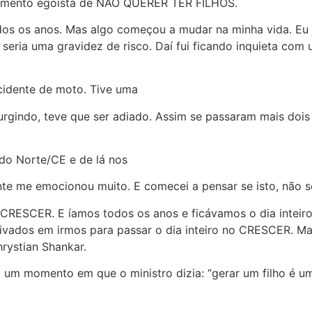
ntimento egoísta de NÃO QUERER TER FILHOS.
s os anos. Mas algo começou a mudar na minha vida. Eu j
seria uma gravidez de risco. Daí fui ficando inquieta co
cidente de moto. Tive uma
rgindo, teve que ser adiado. Assim se passaram mais dois
 do Norte/CE e de lá nos
e me emocionou muito. E comecei a pensar se isto, não ser
o CRESCER. E íamos todos os anos e ficávamos o dia inteir
vados em irmos para passar o dia inteiro no CRESCER. Ma
rystian Shankar.
m momento em que o ministro dizia: “gerar um filho é uma