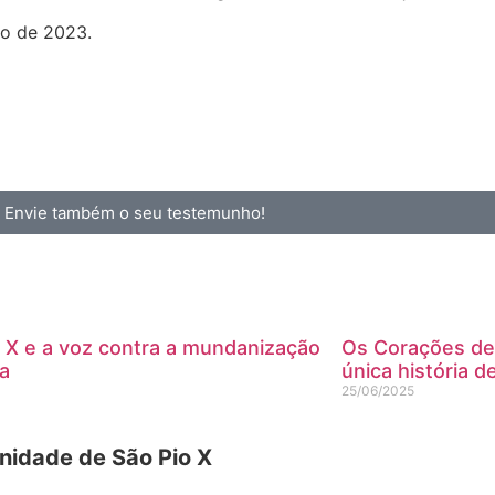
ro de 2023.
Envie também o seu testemunho!
 X e a voz contra a mundanização
Os Corações de
ja
única história d
5
25/06/2025
idade de São Pio X