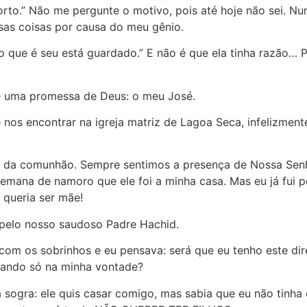
to.” Não me pergunte o motivo, pois até hoje não sei. Nu
ssas coisas por causa do meu gênio.
o que é seu está guardado.” E não é que ela tinha razão… P
 uma promessa de Deus: o meu José.
nos encontrar na igreja matriz de Lagoa Seca, infelizment
ão da comunhão. Sempre sentimos a presença de Nossa Sen
mana de namoro que ele foi a minha casa. Mas eu já fui pe
 queria ser mãe!
 pelo nosso saudoso Padre Hachid.
com os sobrinhos e eu pensava: será que eu tenho este dir
sando só na minha vontade?
a sogra: ele quis casar comigo, mas sabia que eu não tinha o