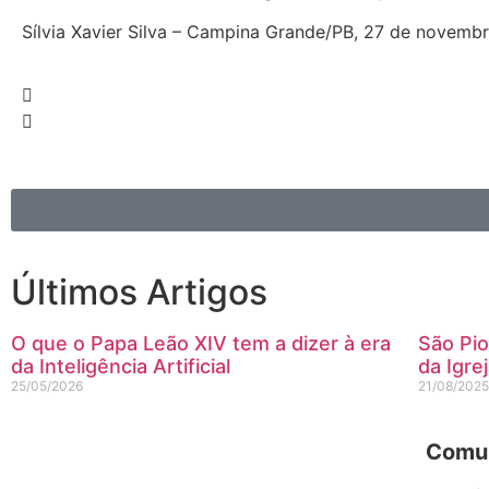
Sílvia Xavier Silva – Campina Grande/PB, 27 de novemb
Últimos Artigos
O que o Papa Leão XIV tem a dizer à era
São Pio
da Inteligência Artificial
da Igre
25/05/2026
21/08/202
Comun