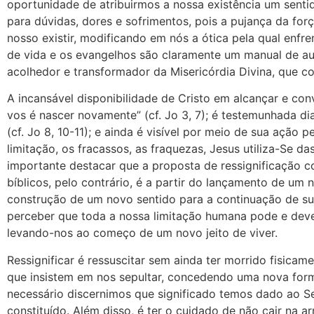
oportunidade de atribuirmos a nossa existência um senti
para dúvidas, dores e sofrimentos, pois a pujança da fo
nosso existir, modificando em nós a ótica pela qual enfren
de vida e os evangelhos são claramente um manual de auxí
acolhedor e transformador da Misericórdia Divina, que c
A incansável disponibilidade de Cristo em alcançar e co
vos é nascer novamente” (cf. Jo 3, 7); é testemunhada d
(cf. Jo 8, 10-11); e ainda é visível por meio de sua ação 
limitação, os fracassos, as fraquezas, Jesus utiliza-Se da
importante destacar que a proposta de ressignificação c
bíblicos, pelo contrário, é a partir do lançamento de um 
construção de um novo sentido para a continuação de su
perceber que toda a nossa limitação humana pode e deve
levando-nos ao começo de um novo jeito de viver.
Ressignificar é ressuscitar sem ainda ter morrido fisicam
que insistem em nos sepultar, concedendo uma nova form
necessário discernimos que significado temos dado ao Se
constituído. Além disso, é ter o cuidado de não cair na a