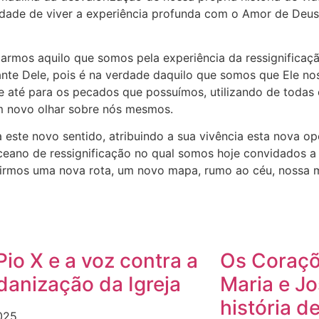
unidade de viver a experiência profunda com o Amor de Deu
carmos aquilo que somos pela experiência da ressignificaç
ante Dele, pois é na verdade daquilo que somos que Ele nos
 e até para os pecados que possuímos, utilizando de todas
m novo olhar sobre nós mesmos.
a este novo sentido, atribuindo a sua vivência esta nova 
ceano de ressignificação no qual somos hoje convidados a
uirmos uma nova rota, um novo mapa, rumo ao céu, nossa me
Pio X e a voz contra a
Os Coraçõ
anização da Igreja
Maria e J
história d
025