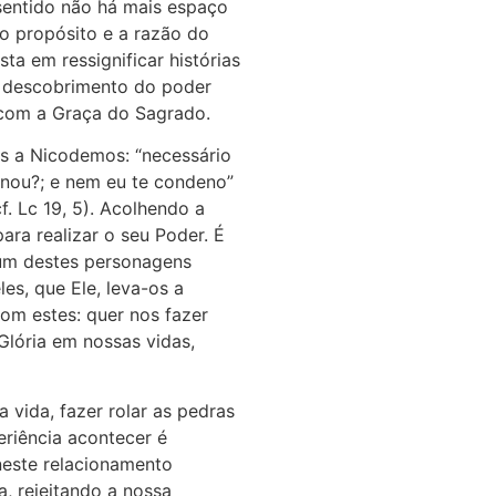
 sentido não há mais espaço
 o propósito e a razão do
ta em ressignificar histórias
do descobrimento do poder
r com a Graça do Sagrado.
us a Nicodemos: “necessário
enou?; e nem eu te condeno”
f. Lc 19, 5). Acolhendo a
para realizar o seu Poder. É
hum destes personagens
es, que Ele, leva-os a
om estes: quer nos fazer
Glória em nossas vidas,
 vida, fazer rolar as pedras
riência acontecer é
neste relacionamento
a, rejeitando a nossa