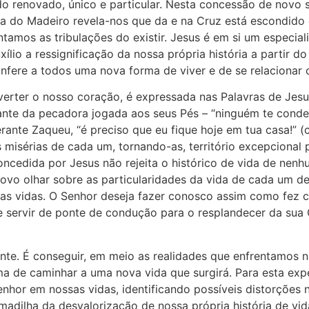
do renovado, único e particular. Nesta concessão de novo
rça do Madeiro revela-nos que da e na Cruz está escondido
tamos as tribulações do existir. Jesus é em si um especialis
lio a ressignificação da nossa própria história a partir 
onfere a todos uma nova forma de viver e de se relaciona
nverter o nosso coração, é expressada nas Palavras de Jes
iante da pecadora jogada aos seus Pés – “ninguém te cond
perante Zaqueu, “é preciso que eu fique hoje em tua casa!” (c
s misérias de cada um, tornando-as, território excepcional 
oncedida por Jesus não rejeita o histórico de vida de nen
novo olhar sobre as particularidades da vida de cada um del
as vidas. O Senhor deseja fazer conosco assim como fez c
 servir de ponte de condução para o resplandecer da sua 
ente. É conseguir, em meio as realidades que enfrentamos na
a de caminhar a uma nova vida que surgirá. Para esta expe
nhor em nossas vidas, identificando possíveis distorções 
rmadilha da desvalorização de nossa própria história de vid