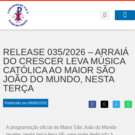
A Co
O que f
RELEASE 035/2026 – ARRAIÁ
DO CRESCER LEVA MÚSICA
CATÓLICA AO MAIOR SÃO
JOÃO DO MUNDO, NESTA
TERÇA
Publicado em
08/06/2026
A programação oficial do Maior São João do Mundo
recebe, nesta terça-feira (9), uma noite dedicada à