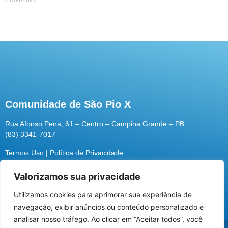
27/04/2026
Comunidade de São Pio X
Rua Afonso Pena, 61 – Centro – Campina Grande – PB
(83) 3341-7017
Termos Uso
|
Política de Privacidade
Valorizamos sua privacidade
Utilizamos cookies para aprimorar sua experiência de
Utilizamos cookies para oferecer melhor
navegação, exibir anúncios ou conteúdo personalizado e
experiência, melhorar o desempenho, analisar
analisar nosso tráfego. Ao clicar em “Aceitar todos”, você
como você interage em nosso site e