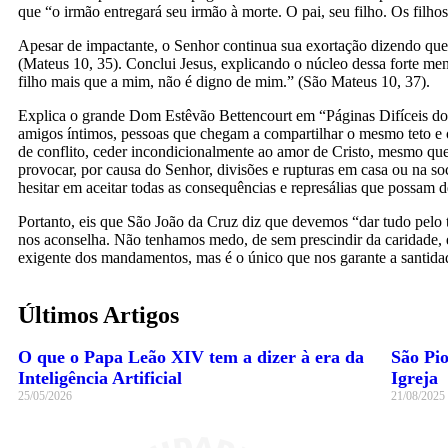
que “o irmão entregará seu irmão à morte. O pai, seu filho. Os filhos
Apesar de impactante, o Senhor continua sua exortação dizendo que vei
(Mateus 10, 35). Conclui Jesus, explicando o núcleo dessa forte
filho mais que a mim, não é digno de mim.” (São Mateus 10, 37).
Explica o grande Dom Estêvão Bettencourt em “Páginas Difíceis do Ev
amigos íntimos, pessoas que chegam a compartilhar o mesmo teto e
de conflito, ceder incondicionalmente ao amor de Cristo, mesmo que i
provocar, por causa do Senhor, divisões e rupturas em casa ou na soci
hesitar em aceitar todas as consequências e represálias que possam 
Portanto, eis que São João da Cruz diz que devemos “dar tudo pelo
nos aconselha. Não tenhamos medo, de sem prescindir da caridade, e
exigente dos mandamentos, mas é o único que nos garante a santida
Últimos Artigos
O que o Papa Leão XIV tem a dizer à era da
São Pi
Inteligência Artificial
Igreja
25/05/2026
21/08/2025