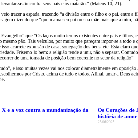
 levantar-se-ão contra seus pais e os matarão.” (Mateus 10, 21).
o trazer a espada, trazendo “a divisão entre o filho e o pai, entre a fi
 mensagem dizendo que “quem ama seu pai ou sua mãe mais que a mim, 
angelho” que “Os laços muito ternos existentes entre pais e filhos, ent
 o mesmo pão. Tais veículos, por muito que pareçam impor-se a todo e
sso acarrete expulsão de casa, sonegação dos bens, etc. Está claro que 
edade. Frisemo-lo bem: a religião tende a unir, não a separar. Contudo,
decorrer de uma tomada de posição bem coerente no setor da religião”.
 tudo”, e isso muitas vezes vai nos colocar diametralmente em oposiçã
scolhermos por Cristo, acima de tudo e todos. Afinal, amar a Deus acim
de.
o X e a voz contra a mundanização da
Os Corações de J
história de amor
25/06/2025