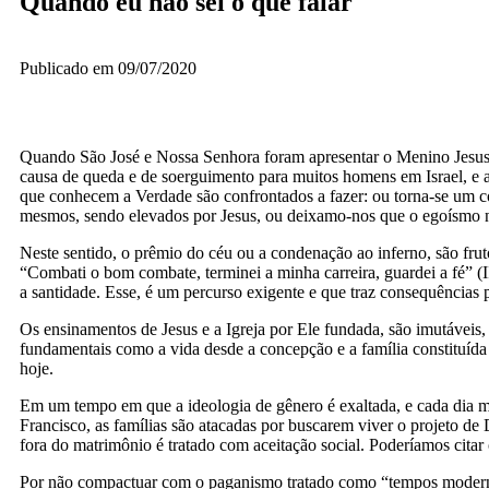
Quando eu não sei o que falar
Publicado em
09/07/2020
Quando São José e Nossa Senhora foram apresentar o Menino Jesus 
causa de queda e de soerguimento para muitos homens em Israel, e 
que conhecem a Verdade são confrontados a fazer: ou torna-se um co
mesmos, sendo elevados por Jesus, ou deixamo-nos que o egoísmo 
Neste sentido, o prêmio do céu ou a condenação ao inferno, são frut
“Combati o bom combate, terminei a minha carreira, guardei a fé” (I
a santidade. Esse, é um percurso exigente e que traz consequências p
Os ensinamentos de Jesus e a Igreja por Ele fundada, são imutáveis, 
fundamentais como a vida desde a concepção e a família constituída
hoje.
Em um tempo em que a ideologia de gênero é exaltada, e cada dia ma
Francisco, as famílias são atacadas por buscarem viver o projeto de
fora do matrimônio é tratado com aceitação social. Poderíamos citar
Por não compactuar com o paganismo tratado como “tempos modernos