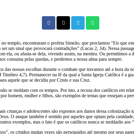
no templo, encontraram o profeta Simeão, que proclamou “Eis que este
a ser um sinal que provocará contradições” (Lucas 2, 34). Nessa pass
m ela, ou afasta-se dela, vivendo assim, na mentira. Ou permitimos a 
nos consuma pelas quedas, e perdemos a nossa alma para sempre.
os das nossas escolhas durante o combate que travamos até a hora da no
I Timóteo 4,7). Permanecer na fé da qual a Santa Igreja Católica é a gu
ara aquele que se decidiu por Cristo e sua Cruz.
não se moldam com os tempos. Por isto, a recusa dos católicos em relati
 por homem, mulher e filhos, são exemplos de temas que ensejam a perse
is crianças e adolescentes são expostos aos danos dessa colonização i
 Deus. O ataque também é sentido por aqueles que optam pela castidade
 outros exemplos, mas o fato é que os católicos nunca se moldarão aos 
”, os cristãos muitas vezes são perseguidos até mesmo por seus paren