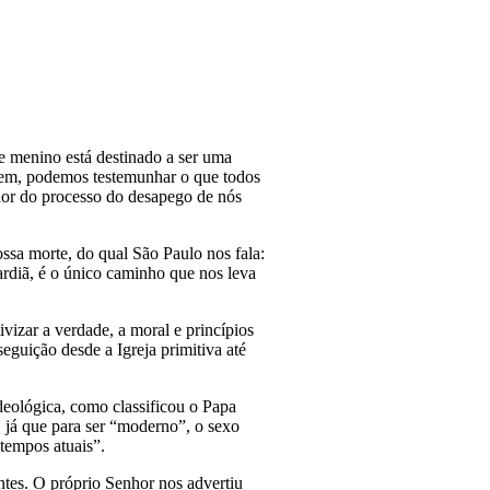
 menino está destinado a ser uma
agem, podemos testemunhar o que todos
dor do processo do desapego de nós
ssa morte, do qual São Paulo nos fala:
ardiã, é o único caminho que nos leva
vizar a verdade, a moral e princípios
guição desde a Igreja primitiva até
deológica, como classificou o Papa
, já que para ser “moderno”, o sexo
“tempos atuais”.
tes. O próprio Senhor nos advertiu