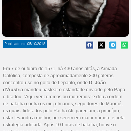
Publicado em
05/10/2018
Em 7 de outubro de 1571, há 430 anos atrás, a Armada
Católica, composta de aproximadamente 200 galeras,
concentrou-se no golfo de Lepanto, onde
D. João
d’Áustria
mandou hastear o estandarte enviado pelo Papa
e bradou: “Aqui venceremos ou morremos” e deu a ordem
de batalha contra os muçulmanos, seguidores de Maomé,
os quais, liderados pelo Pachá Ali, pareciam, a princípio,
estar levando a melhor, por serem em maior número e pela
estrategia adotada. Após 10 horas de batalha, houve o