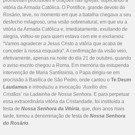
promoviam procissões e orações nas igrejas, suplicando a
vitória da Armada Católica. O Pontífice, grande devoto do
Rosário, teve, no momento em que a batalha chegava a seu
desfecho milagroso, uma visão sobrenatural, em que viu a
vitória da Armada Católica e, imediatamente, exultando de
alegria, voltou-se para quem estava com ele e exclamou:
“Vamos agradecer a Jesus Cristo a vitória que acaba de
conceder à nossa esquadra”. A confirmação da visão veio,
efetivamente, apenas na noite do dia 21 de outubro, quando
o aviso escrito chegou a Roma. Em memória da estupenda
intervenção de Maria Santíssima, o Papa dirigiu-se em
procissão à Basílica de São Pedro, onde cantou o
Te Deum
Laudamus
e introduziu a invocação
‘Auxílio dos
Cristãos’
na
Ladainha de Nossa Senhora
. E para perpetuar
essa extraordinária vitória da Cristandade, foi instituída a
festa de
Nossa Senhora da Vitória
, que, dois anos mais
tarde, tomou a denominação de festa de
Nossa Senhora
do Rosário
.