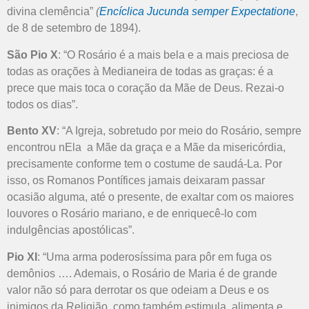
divina clemência”
(
Encíclica Jucunda semper Expectatione
,
de 8 de setembro de 1894).
São Pio X
: “O Rosário é a mais bela e a mais preciosa de
todas as orações à Medianeira de todas as graças: é a
prece que mais toca o coração da Mãe de Deus. Rezai-o
todos os dias”.
Bento XV
: “A Igreja, sobretudo por meio do Rosário, sempre
encontrou nEla a Mãe da graça e a Mãe da misericórdia,
precisamente conforme tem o costume de saudá-La. Por
isso, os Romanos Pontífices jamais deixaram passar
ocasião alguma, até o presente, de exaltar com os maiores
louvores o Rosário mariano, e de enriquecê-lo com
indulgências apostólicas”.
Pio XI
: “Uma arma poderosíssima para pôr em fuga os
demônios …. Ademais, o Rosário de Maria é de grande
valor não só para derrotar os que odeiam a Deus e os
inimigos da Religião, como também estimula, alimenta e