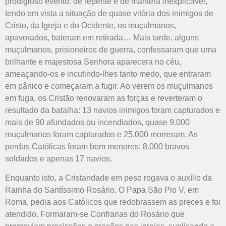
prodigioso evento: de repente e de maniera inexplicável,
tendo em vista a situação de quase vitória dos inimigos de
Cristo, da Igreja e do Ocidente, os muçulmanos,
apavorados, bateram em retirada… Mais tarde, alguns
muçulmanos, prisioneiros de guerra, confessaram que uma
brilhante e majestosa Senhora aparecera no céu,
ameaçando-os e incutindo-lhes tanto medo, que entraram
em pânico e começaram a fugir. Ao verem os muçulmanos
em fuga, os Cristão renovaram as forças e reverteram o
resultado da batalha: 13 navios inimigos foram capturados e
mais de 90 afundados ou incendiados, quase 9.000
muçulmanos foram capturados e 25.000 morreram. As
perdas Católicas foram bem menores: 8.000 bravos
soldados e apenas 17 navios.
Enquanto isto, a Cristandade em peso rogava o auxílio da
Rainha do Santíssimo Rosário. O Papa São Pio V, em
Roma, pedia aos Católicos que redobrassem as preces e foi
atendido. Formaram-se Confrarias do Rosário que