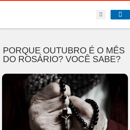
A Co
O que f
PORQUE OUTUBRO É O MÊS
DO ROSÁRIO? VOCÊ SABE?