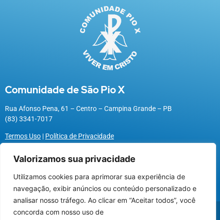
Comunidade de São Pio X
Rua Afonso Pena, 61 – Centro – Campina Grande – PB
(83) 3341-7017
Termos Uso
|
Política de Privacidade
Valorizamos sua privacidade
Utilizamos cookies para aprimorar sua experiência de
Utilizamos cookies para oferecer melhor
navegação, exibir anúncios ou conteúdo personalizado e
experiência, melhorar o desempenho, analisar
analisar nosso tráfego. Ao clicar em “Aceitar todos”, você
como você interage em nosso site e
@2026 Associação Carismática Católica São Pio X
concorda com nosso uso de
personalizar conteúdo.