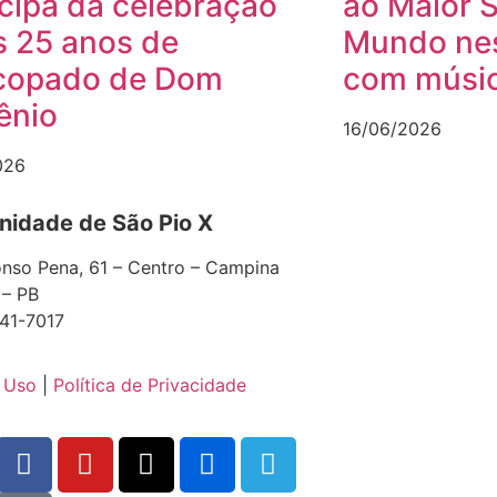
icipa da celebração
ao Maior 
s 25 anos de
Mundo nes
copado de Dom
com músic
ênio
16/06/2026
026
idade de São Pio X
nso Pena, 61 – Centro – Campina
 – PB
41-7017
 Uso
|
Política de Privacidade