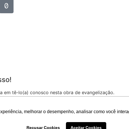
sso!
a em tê-lo(a) conosco nesta obra de evangelização.
 bem vindo(a) à Comunidade de São Pio X.
experiência, melhorar o desempenho, analisar como você intera
r ou no tel.: (83) 3341-7017
Recusar Cookies
Aceitar Cookies