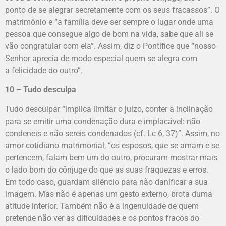
ponto de se alegrar secretamente com os seus fracassos”. O
matrimônio e “a família deve ser sempre o lugar onde uma
pessoa que consegue algo de bom na vida, sabe que ali se
vão congratular com ela”. Assim, diz o Pontífice que “nosso
Senhor aprecia de modo especial quem se alegra com
a
felicidade do outro
”.
10 – Tudo desculpa
Tudo desculpar “implica limitar o juízo, conter a inclinação
para se emitir uma condenação dura e implacável: não
condeneis e não sereis condenados (cf. Lc 6, 37)”. Assim, no
amor cotidiano matrimonial, “os esposos, que se amam e se
pertencem, falam bem um do outro, procuram mostrar mais
o lado bom do cônjuge do que as suas fraquezas e erros.
Em todo caso, guardam silêncio para não danificar a sua
imagem. Mas não é apenas um gesto externo, brota duma
atitude interior. Também não é a ingenuidade de quem
pretende não ver as dificuldades e os pontos fracos do