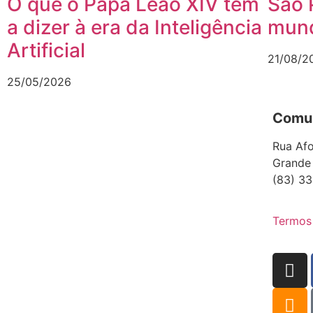
O que o Papa Leão XIV tem
São 
a dizer à era da Inteligência
mund
Artificial
21/08/2
25/05/2026
Comun
Rua Afo
Grande
(83) 33
Termos