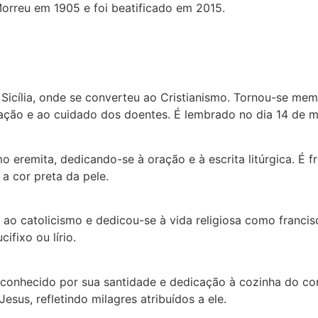
orreu em 1905 e foi beatificado em 2015.
à Sicília, onde se converteu ao Cristianismo. Tornou-se m
ação e ao cuidado dos doentes. É lembrado no dia 14 de m
o eremita, dedicando-se à oração e à escrita litúrgica. É
a cor preta da pele.
se ao catolicismo e dedicou-se à vida religiosa como franc
fixo ou lírio.
o, conhecido por sua santidade e dedicação à cozinha do co
us, refletindo milagres atribuídos a ele.