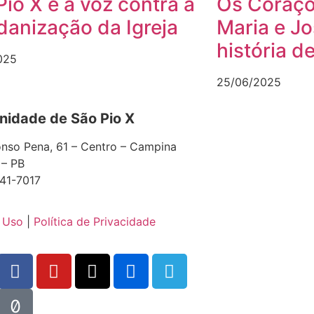
Pio X e a voz contra a
Os Coraçõ
anização da Igreja
Maria e J
história d
025
25/06/2025
idade de São Pio X
nso Pena, 61 – Centro – Campina
 – PB
41-7017
 Uso
|
Política de Privacidade