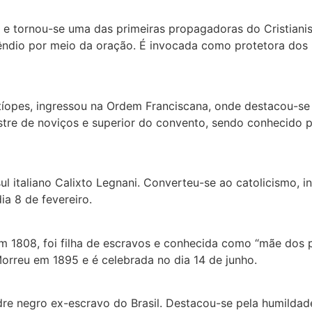
us e tornou-se uma das primeiras propagadoras do Cristian
dio por meio da oração. É invocada como protetora dos l
tíopes, ingressou na Ordem Franciscana, onde destacou-se
estre de noviços e superior do convento, sendo conhecido p
l italiano Calixto Legnani. Converteu-se ao catolicismo, in
ia 8 de fevereiro.
m 1808, foi filha de escravos e conhecida como “mãe dos p
rreu em 1895 e é celebrada no dia 14 de junho.
e negro ex-escravo do Brasil. Destacou-se pela humildade