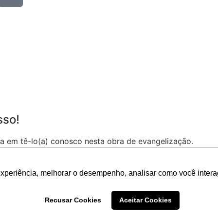
sso!
a em tê-lo(a) conosco nesta obra de evangelização.
 bem vindo(a) à Comunidade de São Pio X.
experiência, melhorar o desempenho, analisar como você intera
r ou no tel.: (83) 3341-7017
Recusar Cookies
Aceitar Cookies