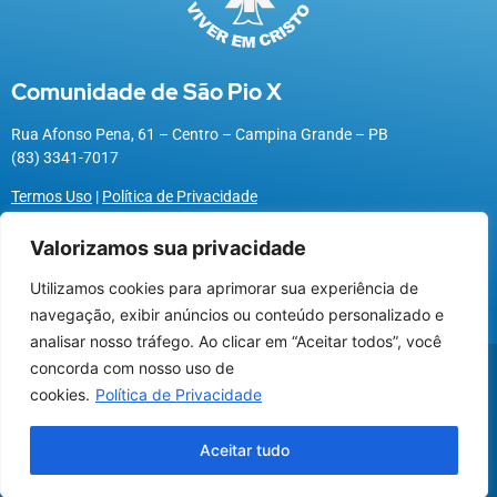
Comunidade de São Pio X
Rua Afonso Pena, 61 – Centro – Campina Grande – PB
(83) 3341-7017
Termos Uso
|
Política de Privacidade
Valorizamos sua privacidade
Utilizamos cookies para aprimorar sua experiência de
Utilizamos cookies para oferecer melhor
navegação, exibir anúncios ou conteúdo personalizado e
experiência, melhorar o desempenho, analisar
analisar nosso tráfego. Ao clicar em “Aceitar todos”, você
como você interage em nosso site e
@2026 Associação Carismática Católica São Pio X
concorda com nosso uso de
personalizar conteúdo.
Desenvolvido pela
ROX
cookies.
Política de Privacidade
Recusar Cookies
Aceitar Cookies
Aceitar tudo