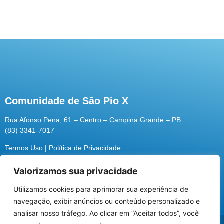
Comunidade de São Pio X
Rua Afonso Pena, 61 – Centro – Campina Grande – PB
(83) 3341-7017
Termos Uso
|
Política de Privacidade
Valorizamos sua privacidade
Utilizamos cookies para aprimorar sua experiência de
Utilizamos cookies para oferecer melhor
navegação, exibir anúncios ou conteúdo personalizado e
experiência, melhorar o desempenho, analisar
analisar nosso tráfego. Ao clicar em “Aceitar todos”, você
como você interage em nosso site e