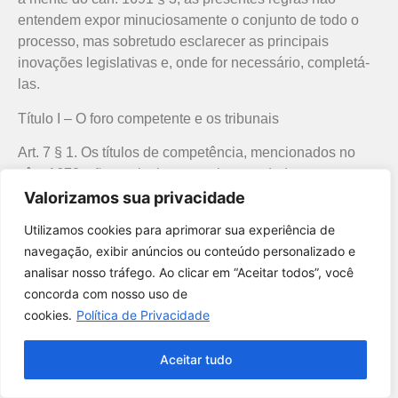
entendem expor minuciosamente o conjunto de todo o
processo, mas sobretudo esclarecer as principais
inovações legislativas e, onde for necessário, completá-
las.
Título I – O foro competente e os tribunais
Art. 7 § 1. Os títulos de competência, mencionados no
cân. 1672, são equivalentes, salvaguardado, tanto
quanto possível, o princípio de proximidade entre o juiz e
Valorizamos sua privacidade
as partes.
Utilizamos cookies para aprimorar sua experiência de
Utilizamos cookies para oferecer melhor
§ 2. Mediante a cooperação entre tribunais, pois, em
navegação, exibir anúncios ou conteúdo personalizado e
experiência, melhorar o desempenho, analisar
conformidade com o cân. 1418, cuide-se que todos, parte
analisar nosso tráfego. Ao clicar em “Aceitar todos”, você
como você interage em nosso site e
ou testemunha, possam participar no processo com o
concorda com nosso uso de
personalizar conteúdo.
mínimo de despesa.
cookies.
Política de Privacidade
Recusar Cookies
Aceitar Cookies
Art. 8 § 1. Nas dioceses que não têm um tribunal próprio,
Aceitar tudo
o Bispo cuide em formar quanto antes, mesmo mediante
cursos de formação permanente e contínua, promovidos