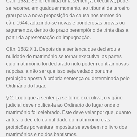
Cân. 1681. Se foi emitida uma sentença executiva, pode-
se recorrer, em qualquer momento, ao tribunal de terceiro
grau para a nova proposição da causa nos termos do
cân. 1644, aduzindo-se novas e ponderosas provas ou
argumentos, dentro do prazo peremptório de trinta dias a
partir da apresentação da impugnação.
Cân. 1682 § 1. Depois de a sentença que declarou a
nulidade do matrimónio se tornar executiva, as partes
cujo matrimónio foi declarado nulo podem contrair novas
núpcias, a não ser que isso seja vedado por uma
proibição aposta à própria sentença ou determinada pelo
Ordinário do lugar.
§ 2. Logo que a sentença se torne executiva, o vigário
judicial deve notificá-la ao Ordinário do lugar onde o
matrimónio foi celebrado. Este deve velar por que, quanto
antes, o decreto da nulidade do matrimónio e as
proibições porventura impostas se averbem no livro dos
matrimónios e no dos baptismos.