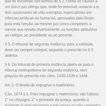
que foi escolhido nos termos do § 2, confie as causas a
um único juiz clérigo que, onde for possível, associe a si
dois assessores de vida exemplar, especialistas em
ciências jurídicas ou humanas, aprovados pelo Bispo
para esta função; ao mesmo juiz único competem, a
menos que resulte diversamente, as funções atribuídas
ao colégio, ao presidente ou ao ponente.
§ 5. O tribunal de segunda instância, para a validade,
deve ser sempre colegial, segundo o prescrito no § 3
anterior.
§ 6. Do tribunal de primeira instância apela-se para o
tribunal metropolitano de segunda instância, sem
prejuízo do prescrito nos câns. 1438-1439 e 1444.
Art. 2- O direito de impugnar o matrimónio
Cân. 1674 § 1. Para impugnar o matrimónio, são hábeis:
1° os cônjuges; 2° o promotor da justiça, quando a
nulidade já está divulgada e não possa ou não convenha