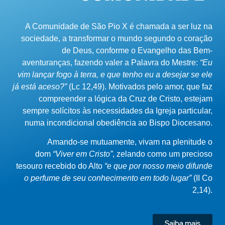
A Comunidade de São Pio X é chamada a ser luz na
sociedade, a transformar o mundo segundo o coração
de Deus, conforme o Evangelho das Bem-
aventuranças, fazendo valer a Palavra do Mestre:
“Eu
vim lançar fogo à terra, e que tenho eu a desejar se ele
já está aceso?”
(Lc 12,49). Motivados pelo amor, que faz
compreender a lógica da Cruz de Cristo, estejam
sempre solícitos às necessidades da Igreja particular,
numa incondicional obediência ao Bispo Diocesano.
Amando-se mutuamente, vivam na plenitude o
dom
“Viver em Cristo”
, zelando como um precioso
tesouro recebido do Alto
“e que por nosso meio difunde
o perfume de seu conhecimento em todo lugar”
(II Co
2,14).
Saiba mais