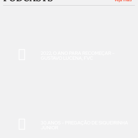
2022, O ANO PARA RECOMEÇAR –
GUSTAVO LUCENA, FVC
30 ANOS – PREGAÇÃO DE SIQUEIRINHA
JÚNIOR