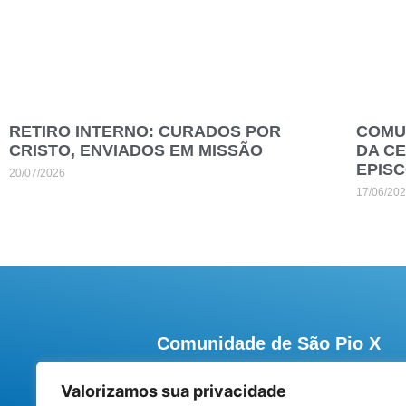
RETIRO INTERNO: CURADOS POR
COMUN
CRISTO, ENVIADOS EM MISSÃO
DA C
EPIS
20/07/2026
17/06/20
Comunidade de São Pio X
Rua Afonso Pena, 61 – Centro – Campina 
Valorizamos sua privacidade
(83) 3341-7017