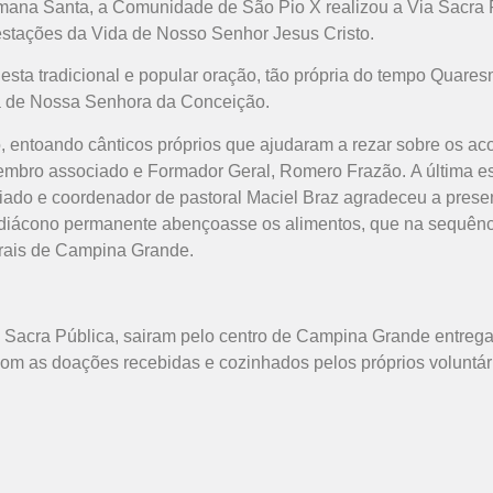
mana Santa, a Comunidade de São Pio X realizou a Via Sacra Pú
estações da Vida de Nosso Senhor Jesus Cristo.
ta tradicional e popular oração, tão própria do tempo Quaresma
a de Nossa Senhora da Conceição.
 entoando cânticos próprios que ajudaram a rezar sobre os ac
membro associado e Formador Geral, Romero Frazão. A última es
iado e coordenador de pastoral Maciel Braz agradeceu a prese
diácono permanente abençoasse os alimentos, que na sequência
trais de Campina Grande.
a Sacra Pública, sairam pelo centro de Campina Grande entre
om as doações recebidas e cozinhados pelos próprios voluntá