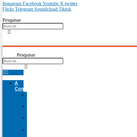
Instagram
Facebook
Youtube
X-twitter
Flickr
Telegram
Soundcloud
Tiktok
Pesquisar
Pesquisar
A
Comunidade
Nossa
História
Nosso
Fundador
Nosso
Brasão
Nossa
Diocese