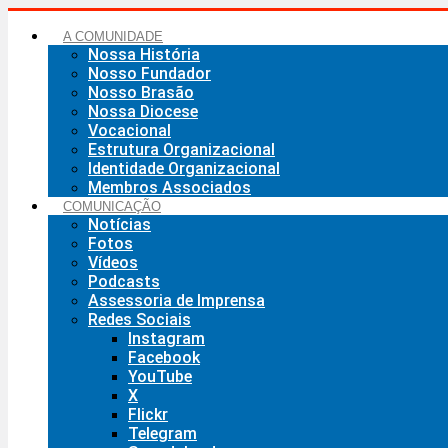
Ir
para
A COMUNIDADE
o
Nossa História
conteúdo
Nosso Fundador
Nosso Brasão
Nossa Diocese
Vocacional
Estrutura Organizacional
Identidade Organizacional
Membros Associados
COMUNICAÇÃO
Notícias
Fotos
Vídeos
Podcasts
Assessoria de Imprensa
Redes Sociais
Instagram
Facebook
YouTube
X
Flickr
Telegram