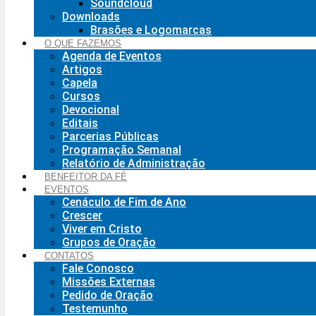
Soundcloud
Downloads
Brasões e Logomarcas
O QUE FAZEMOS
Agenda de Eventos
Artigos
Capela
Cursos
Devocional
Editais
Parcerias Públicas
Programação Semanal
Relatório de Administração
BENFEITOR DA FÉ
EVENTOS
Cenáculo de Fim de Ano
Crescer
Viver em Cristo
Grupos de Oração
CONTATOS
Fale Conosco
Missões Externas
Pedido de Oração
Testemunho