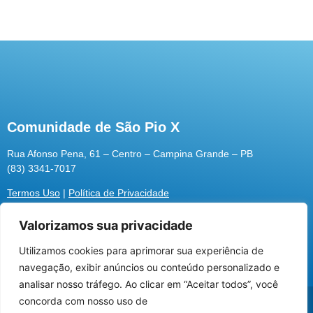
Comunidade de São Pio X
Rua Afonso Pena, 61 – Centro – Campina Grande – PB
(83) 3341-7017
Termos Uso
|
Política de Privacidade
Valorizamos sua privacidade
Utilizamos cookies para aprimorar sua experiência de
Utilizamos cookies para oferecer melhor
navegação, exibir anúncios ou conteúdo personalizado e
experiência, melhorar o desempenho, analisar
analisar nosso tráfego. Ao clicar em “Aceitar todos”, você
como você interage em nosso site e
@2026 Associação Carismática Católica São Pio X
concorda com nosso uso de
personalizar conteúdo.