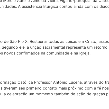
 Mércio Aurélio Almeida Vieira, vigário-paroquial da Cate
nidades. A assistência litúrgica contou ainda com os diác
io de São Pio X, Restaurar todas as coisas em Cristo, ass
Segundo ele, a unção sacramental representa um retorno à
os novos confirmados na comunidade e na Igreja.
ormação Católica Professor Antônio Lucena, através do tr
tos tiveram seu primeiro contato mais próximo com a fé no
ou a celebração um momento também de ação de graças par