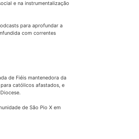
ocial e na instrumentalização
odcasts para aprofundar a
onfundida com correntes
vada de Fiéis mantenedora da
para católicos afastados, e
 Diocese.
munidade de São Pio X em