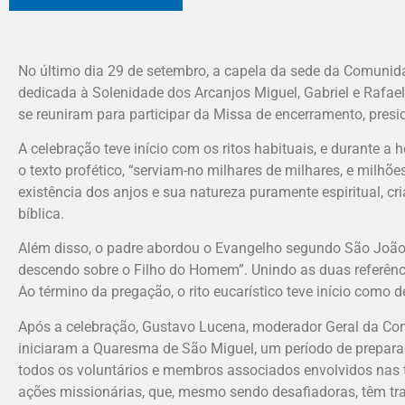
No último dia 29 de setembro, a capela da sede da Comunid
dedicada à Solenidade dos Arcanjos Miguel, Gabriel e Rafael
se reuniram para participar da Missa de encerramento, pres
A celebração teve início com os ritos habituais, e durante a h
o texto profético, “serviam-no milhares de milhares, e milhõe
existência dos anjos e sua natureza puramente espiritual, cr
bíblica.
Além disso, o padre abordou o Evangelho segundo São João (1
descendo sobre o Filho do Homem”. Unindo as duas referênci
Ao término da pregação, o rito eucarístico teve início como 
Após a celebração, Gustavo Lucena, moderador Geral da Comu
iniciaram a Quaresma de São Miguel, um período de preparaçã
todos os voluntários e membros associados envolvidos nas 
ações missionárias, que, mesmo sendo desafiadoras, têm tra