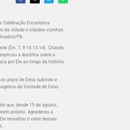
a Celebração Eucarística
es da cidade e cidades vizinhas
Olivedos/PB.
niel (Dn. 7, 9-10.13-14). Citando
 explicou a doutrina sobre a
ca por Ele ao longo da história
e os anjos de Deus subindo e
sageiros da Vontade de Deus.
is que, desde 15 de agosto,
texto próprio. Agradeceu a
le ressaltou o valor dessas
e.