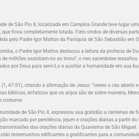
ade de São Pio X, localizada em Campina Grande teve lugar um
, que ficou completamente lotada. Fiéis vindos de diversas part
idida pelo Padre Igor Mattos da Paróquia de São Sebastião em 
omilia, o Padre Igor Mattos destacou a leitura da profecia de Da
s de milhões assistiam-no ao trono”, o neo sacerdotee ressaltou
iados por Deus para servi-Lo e auxiliar a humanidade em sua bus
, 47-51), citando a afirmação de Jesus: “vereis o céu aberto 
as bíblicas, enfatizou que os anjos são de sobre maneira, Men
de costume.
nidade de São Pio X, expressou sua gratidão a centenas de fié
o marcado por penitência, jejum e orações diárias a partir do 
transmissões das orações diárias da Quaresma de São Miguel. E
zido testemunhos edificantes e gratificantes para a comunidad