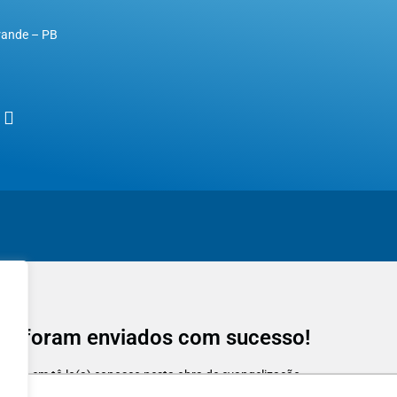
rande – PB
os foram enviados com sucesso!
egria em tê-lo(a) conosco nesta obra de evangelização.