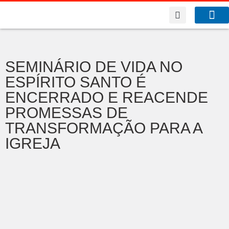
A Co
O que f
Benfeitor da Fé
SEMINÁRIO DE VIDA NO
ESPÍRITO SANTO É
ENCERRADO E REACENDE
PROMESSAS DE
TRANSFORMAÇÃO PARA A
IGREJA