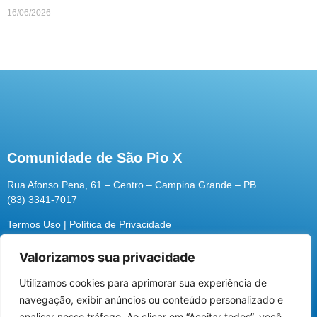
16/06/2026
Comunidade de São Pio X
Rua Afonso Pena, 61 – Centro – Campina Grande – PB
(83) 3341-7017
Termos Uso
|
Política de Privacidade
Valorizamos sua privacidade
Utilizamos cookies para aprimorar sua experiência de
Utilizamos cookies para oferecer melhor
navegação, exibir anúncios ou conteúdo personalizado e
experiência, melhorar o desempenho, analisar
analisar nosso tráfego. Ao clicar em “Aceitar todos”, você