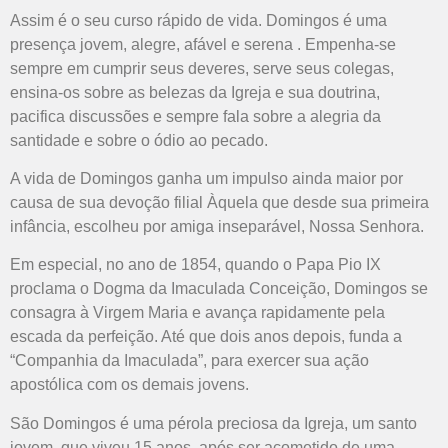
Assim é o seu curso rápido de vida. Domingos é uma
presença jovem, alegre, afável e serena . Empenha-se
sempre em cumprir seus deveres, serve seus colegas,
ensina-os sobre as belezas da Igreja e sua doutrina,
pacifica discussões e sempre fala sobre a alegria da
santidade e sobre o ódio ao pecado.
A vida de Domingos ganha um impulso ainda maior por
causa de sua devoção filial Àquela que desde sua primeira
infância, escolheu por amiga inseparável, Nossa Senhora.
Em especial, no ano de 1854, quando o Papa Pio IX
proclama o Dogma da Imaculada Conceição, Domingos se
consagra à Virgem Maria e avança rapidamente pela
escada da perfeição. Até que dois anos depois, funda a
“Companhia da Imaculada”, para exercer sua ação
apostólica com os demais jovens.
São Domingos é uma pérola preciosa da Igreja, um santo
jovem, que viveu 15 anos, após ser acometido de uma