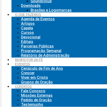
Soundcloud
Downloads
Brasões e Logomarcas
O QUE FAZEMOS
Agenda de Eventos
Artigos
Capela
Cursos
Devocional
Editais
Parcerias Públicas
Programação Semanal
Relatório de Administração
BENFEITOR DA FÉ
EVENTOS
Cenáculo de Fim de Ano
Crescer
Viver em Cristo
Grupos de Oração
CONTATOS
Fale Conosco
Missões Externas
Pedido de Oração
Testemunho