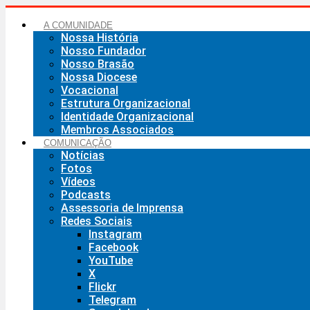
Ir
para
A COMUNIDADE
o
Nossa História
conteúdo
Nosso Fundador
Nosso Brasão
Nossa Diocese
Vocacional
Estrutura Organizacional
Identidade Organizacional
Membros Associados
COMUNICAÇÃO
Notícias
Fotos
Vídeos
Podcasts
Assessoria de Imprensa
Redes Sociais
Instagram
Facebook
YouTube
X
Flickr
Telegram