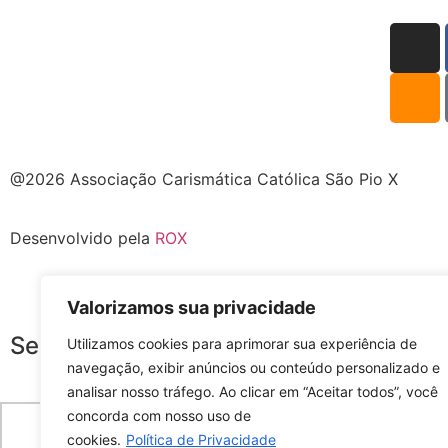
@2026 Associação Carismática Católica São Pio X
Desenvolvido pela
ROX
Valorizamos sua privacidade
Seus dados foram enviados com suce
Utilizamos cookies para aprimorar sua experiência de
navegação, exibir anúncios ou conteúdo personalizado e
É uma grande alegri
analisar nosso tráfego. Ao clicar em “Aceitar todos”, você
concorda com nosso uso de
Seja muito
cookies.
Política de Privacidade