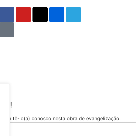
sso!
a em tê-lo(a) conosco nesta obra de evangelização.
 bem vindo(a) à Comunidade de São Pio X.