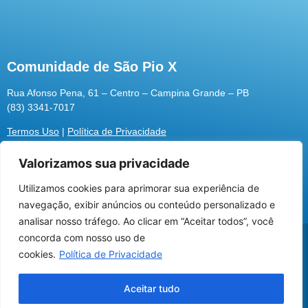
Comunidade de São Pio X
Rua Afonso Pena, 61 – Centro – Campina Grande – PB
(83) 3341-7017
Termos Uso
|
Política de Privacidade
Valorizamos sua privacidade
Utilizamos cookies para aprimorar sua experiência de
Utilizamos cookies para oferecer melhor
navegação, exibir anúncios ou conteúdo personalizado e
experiência, melhorar o desempenho, analisar
analisar nosso tráfego. Ao clicar em “Aceitar todos”, você
como você interage em nosso site e
@2026 Associação Carismática Católica São Pio X
concorda com nosso uso de
personalizar conteúdo.
Desenvolvido pela
ROX
cookies.
Política de Privacidade
Recusar Cookies
Aceitar Cookies
Aceitar tudo