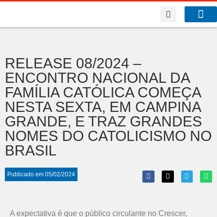
A Co
O que f
RELEASE 08/2024 –
ENCONTRO NACIONAL DA
FAMÍLIA CATÓLICA COMEÇA
NESTA SEXTA, EM CAMPINA
GRANDE, E TRAZ GRANDES
NOMES DO CATOLICISMO NO
BRASIL
Publicado em
05/02/2024
A expectativa é que o público circulante no Crescer,