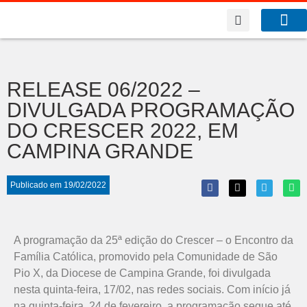
A Co
O que f
RELEASE 06/2022 –
DIVULGADA PROGRAMAÇÃO
DO CRESCER 2022, EM
CAMPINA GRANDE
Publicado em
19/02/2022
A programação da 25ª edição do Crescer – o Encontro da
Família Católica, promovido pela Comunidade de São
Pio X, da Diocese de Campina Grande, foi divulgada
nesta quinta-feira, 17/02, nas redes sociais. Com início já
na quinta-feira, 24 de fevereiro, a programação segue até