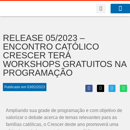
A Co
O que f
Benfeitor da Fé
RELEASE 05/2023 –
ENCONTRO CATÓLICO
CRESCER TERÁ
WORKSHOPS GRATUITOS NA
PROGRAMAÇÃO
Publicado em
03/02/2023
Ampliando sua grade de programação e com objetivo de
valorizar o debate acerca de temas relevantes para as
famílias católicas, o Crescer deste ano promoverá uma