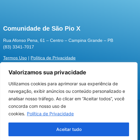
Comunidade de São Pio X
Rua Afonso Pena, 61 – Centro – Campina Grande – PB
(83) 3341-7017
Termos Uso
|
Política de Privacidade
Valorizamos sua privacidade
Utilizamos cookies para aprimorar sua experiência de
Utilizamos cookies para oferecer melhor
navegação, exibir anúncios ou conteúdo personalizado e
experiência, melhorar o desempenho, analisar
analisar nosso tráfego. Ao clicar em “Aceitar todos”, você
como você interage em nosso site e
@2026 Associação Carismática Católica São Pio X
concorda com nosso uso de
personalizar conteúdo.
Desenvolvido pela
ROX
cookies.
Política de Privacidade
Recusar Cookies
Aceitar Cookies
Aceitar tudo