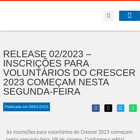
A Co
O que 
RELEASE 02/2023 –
INSCRIÇÕES PARA
VOLUNTÁRIOS DO CRESCER
2023 COMEÇAM NESTA
SEGUNDA-FEIRA
Publicado em
09/01/2023
As inscrições para voluntários do Crescer 2023 começam
nesta segunda-feira, 09 de Janeiro. Conforme o edital