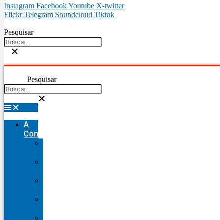
Instagram
Facebook
Youtube
X-twitter
Flickr
Telegram
Soundcloud
Tiktok
Pesquisar
Pesquisar
A
Comunidade
Nossa
História
Nosso
Fundador
Nosso
Brasão
Nossa
Diocese
Vocacional