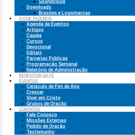
Soundcloud
Downloads
Brasões e Logomarcas
O QUE FAZEMOS
Agenda de Eventos
Artigos
Capela
Cursos
Devocional
Editais
Parcerias Públicas
Programação Semanal
Relatório de Administração
BENFEITOR DA FÉ
EVENTOS
Cenáculo de Fim de Ano
Crescer
Viver em Cristo
Grupos de Oração
CONTATOS
Fale Conosco
Missões Externas
Pedido de Oração
Testemunho