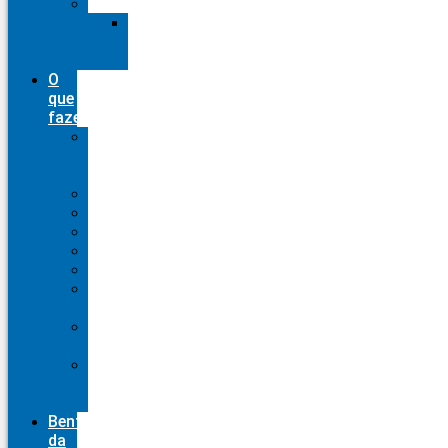
Downloads
Brasões
e
Logomarcas
O
que
fazemos
Agenda
de
Eventos
Artigos
Capela
Cursos
Devocional
Editais
Parcerias
Públicas
Programação
Semanal
Relatório
de
Administração
Benfeitor
da