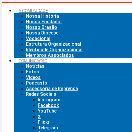
Ir
para
A COMUNIDADE
o
Nossa História
conteúdo
Nosso Fundador
Nosso Brasão
Nossa Diocese
Vocacional
Estrutura Organizacional
Identidade Organizacional
Membros Associados
COMUNICAÇÃO
Notícias
Fotos
Vídeos
Podcasts
Assessoria de Imprensa
Redes Sociais
Instagram
Facebook
YouTube
X
Flickr
Telegram