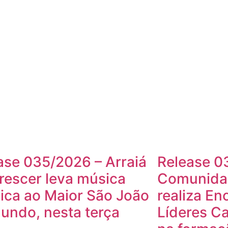
ase 035/2026 – Arraiá
Release 0
rescer leva música
Comunidad
lica ao Maior São João
realiza En
undo, nesta terça
Líderes Ca