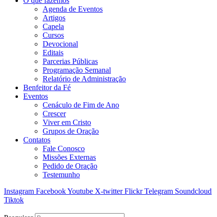
O que fazemos
Agenda de Eventos
Artigos
Capela
Cursos
Devocional
Editais
Parcerias Públicas
Programação Semanal
Relatório de Administração
Benfeitor da Fé
Eventos
Cenáculo de Fim de Ano
Crescer
Viver em Cristo
Grupos de Oração
Contatos
Fale Conosco
Missões Externas
Pedido de Oração
Testemunho
Instagram
Facebook
Youtube
X-twitter
Flickr
Telegram
Soundcloud
Tiktok