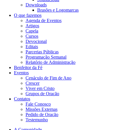
Downloads
Brasões e Logomarcas
O que fazemos
Agenda de Eventos
Artigos
Capela
Cursos
Devocional
Editais
Parcerias Públicas
Programação Semanal
Relatório de Administração
Benfeitor da Fé
Eventos
Cenáculo de Fim de Ano
Crescer
Viver em Cristo
Grupos de Oração
Contatos
Fale Conosco
Missões Externas
Pedido de Oração
Testemunho
A Comunidade