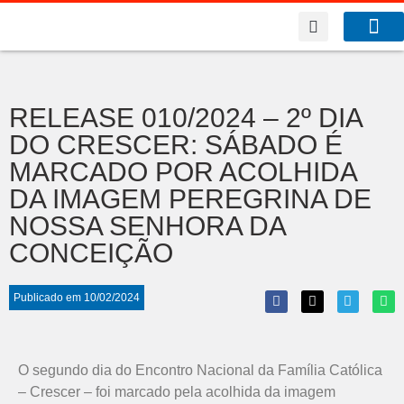
A Co
O que f
RELEASE 010/2024 – 2º DIA
DO CRESCER: SÁBADO É
MARCADO POR ACOLHIDA
DA IMAGEM PEREGRINA DE
NOSSA SENHORA DA
CONCEIÇÃO
Publicado em
10/02/2024
O segundo dia do Encontro Nacional da Família Católica
– Crescer – foi marcado pela acolhida da imagem