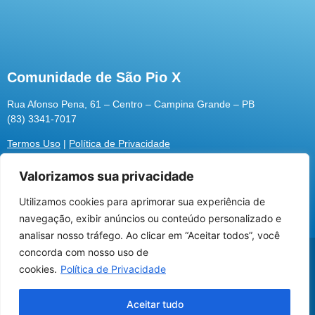
Comunidade de São Pio X
Rua Afonso Pena, 61 – Centro – Campina Grande – PB
(83) 3341-7017
Termos Uso
|
Política de Privacidade
Valorizamos sua privacidade
Utilizamos cookies para aprimorar sua experiência de
Utilizamos cookies para oferecer melhor
navegação, exibir anúncios ou conteúdo personalizado e
experiência, melhorar o desempenho, analisar
analisar nosso tráfego. Ao clicar em “Aceitar todos”, você
como você interage em nosso site e
@2026 Associação Carismática Católica São Pio X
concorda com nosso uso de
personalizar conteúdo.
Desenvolvido pela
ROX
cookies.
Política de Privacidade
Recusar Cookies
Aceitar Cookies
Aceitar tudo