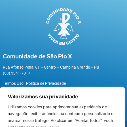
Comunidade de São Pio X
Rua Afonso Pena, 61 – Centro – Campina Grande – PB
(83) 3341-7017
Termos Uso
|
Política de Privacidade
Valorizamos sua privacidade
Utilizamos cookies para aprimorar sua experiência de
Utilizamos cookies para oferecer melhor
navegação, exibir anúncios ou conteúdo personalizado e
experiência, melhorar o desempenho, analisar
analisar nosso tráfego. Ao clicar em “Aceitar todos”, você
como você interage em nosso site e
@2026 Associação Carismática Católica São Pio X