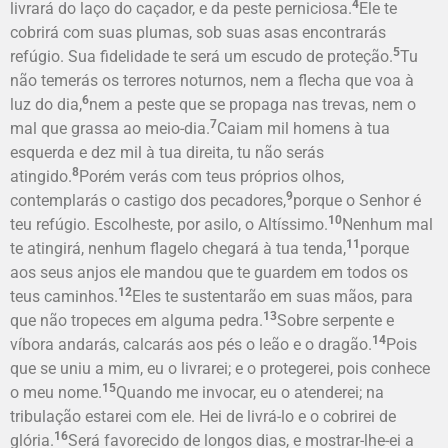
4
livrará do laço do caçador, e da peste perniciosa.
Ele te
cobrirá com suas plumas, sob suas asas encontrarás
5
refúgio. Sua fidelidade te será um escudo de proteção.
Tu
não temerás os terrores noturnos, nem a flecha que voa à
6
luz do dia,
nem a peste que se propaga nas trevas, nem o
7
mal que grassa ao meio-dia.
Caiam mil homens à tua
esquerda e dez mil à tua direita, tu não serás
8
atingido.
Porém verás com teus próprios olhos,
9
contemplarás o castigo dos pecadores,
porque o Senhor é
10
teu refúgio. Escolheste, por asilo, o Altíssimo.
Nenhum mal
11
te atingirá, nenhum flagelo chegará à tua tenda,
porque
aos seus anjos ele mandou que te guardem em todos os
12
teus caminhos.
Eles te sustentarão em suas mãos, para
13
que não tropeces em alguma pedra.
Sobre serpente e
14
víbora andarás, calcarás aos pés o leão e o dragão.
Pois
que se uniu a mim, eu o livrarei; e o protegerei, pois conhece
15
o meu nome.
Quando me invocar, eu o atenderei; na
tribulação estarei com ele. Hei de livrá-lo e o cobrirei de
16
glória.
Será favorecido de longos dias, e mostrar-lhe-ei a