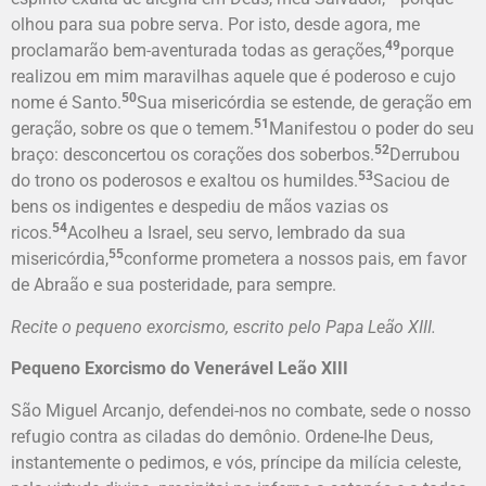
olhou para sua pobre serva. Por isto, desde agora, me
49
proclamarão bem-aventurada todas as gerações,
porque
realizou em mim maravilhas aquele que é poderoso e cujo
50
nome é Santo.
Sua misericórdia se estende, de geração em
51
geração, sobre os que o temem.
Manifestou o poder do seu
52
braço: desconcertou os corações dos soberbos.
Derrubou
53
do trono os poderosos e exaltou os humildes.
Saciou de
bens os indigentes e despediu de mãos vazias os
54
ricos.
Acolheu a Israel, seu servo, lembrado da sua
55
misericórdia,
conforme prometera a nossos pais, em favor
de Abraão e sua posteridade, para sempre.
Recite o pequeno exorcismo, escrito pelo Papa Leão XIII.
Pequeno Exorcismo do Venerável Leão XIII
São Miguel Arcanjo, defendei-nos no combate, sede o nosso
refugio contra as ciladas do demônio. Ordene-lhe Deus,
instantemente o pedimos, e vós, príncipe da milícia celeste,