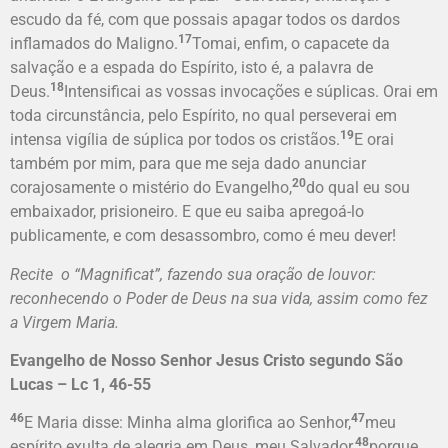
escudo da fé, com que possais apagar todos os dardos
17
inflamados do Maligno.
Tomai, enfim, o capacete da
salvação e a espada do Espírito, isto é, a palavra de
18
Deus.
Intensificai as vossas invocações e súplicas. Orai em
toda circunstância, pelo Espírito, no qual perseverai em
19
intensa vigília de súplica por todos os cristãos.
E orai
também por mim, para que me seja dado anunciar
20
corajosamente o mistério do Evangelho,
do qual eu sou
embaixador, prisioneiro. E que eu saiba apregoá-lo
publicamente, e com desassombro, como é meu dever!
Recite o “Magnificat”, fazendo sua oração de louvor:
reconhecendo o Poder de Deus na sua vida, assim como fez
a Virgem Maria.
Evangelho de Nosso Senhor Jesus Cristo segundo São
Lucas – Lc 1, 46-55
46
47
E Maria disse: Minha alma glorifica ao Senhor,
meu
48
espírito exulta de alegria em Deus, meu Salvador,
porque