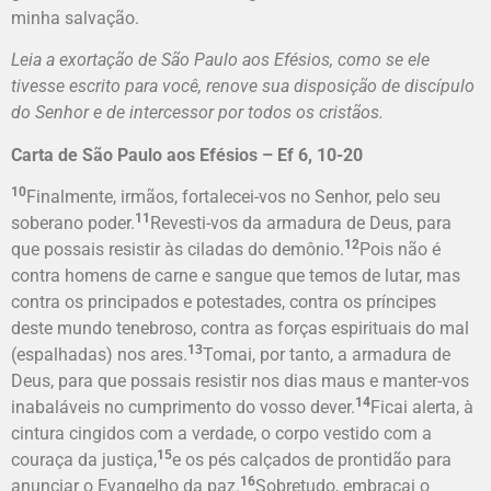
minha salvação.
Leia a exortação de São Paulo aos Efésios, como se ele
tivesse escrito para você, renove sua disposição de discípulo
do Senhor e de intercessor por todos os cristãos.
Carta de São Paulo aos Efésios – Ef 6, 10-20
10
Finalmente, irmãos, fortalecei-vos no Senhor, pelo seu
11
soberano poder.
Revesti-vos da armadura de Deus, para
12
que possais resistir às ciladas do demônio.
Pois não é
contra homens de carne e sangue que temos de lutar, mas
contra os principados e potestades, contra os príncipes
deste mundo tenebroso, contra as forças espirituais do mal
13
(espalhadas) nos ares.
Tomai, por tanto, a armadura de
Deus, para que possais resistir nos dias maus e manter-vos
14
inabaláveis no cumprimento do vosso dever.
Ficai alerta, à
cintura cingidos com a verdade, o corpo vestido com a
15
couraça da justiça,
e os pés calçados de prontidão para
16
anunciar o Evangelho da paz.
Sobretudo, embraçai o