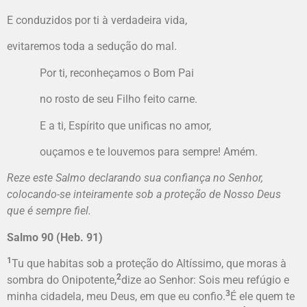
E conduzidos por ti à verdadeira vida,
evitaremos toda a sedução do mal.
Por ti, reconheçamos o Bom Pai
no rosto de seu Filho feito carne.
E a ti, Espírito que unificas no amor,
ouçamos e te louvemos para sempre! Amém.
Reze este Salmo declarando sua confiança no Senhor,
colocando-se inteiramente sob a proteção de Nosso Deus
que é sempre fiel.
Salmo 90 (Heb. 91)
1
Tu que habitas sob a proteção do Altíssimo, que moras à
2
sombra do Onipotente,
dize ao Senhor: Sois meu refúgio e
3
minha cidadela, meu Deus, em que eu confio.
É ele quem te