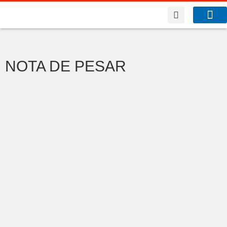
A Co
O que f
NOTA DE PESAR