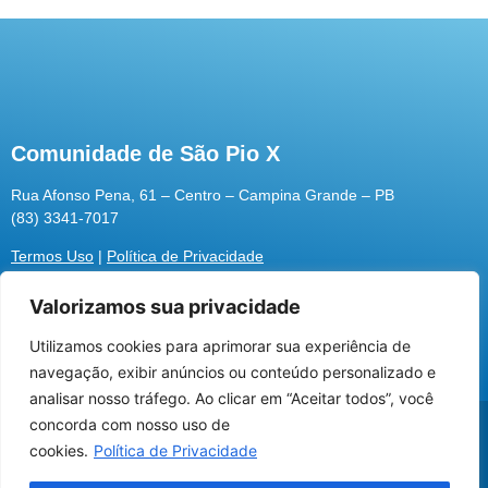
Comunidade de São Pio X
Rua Afonso Pena, 61 – Centro – Campina Grande – PB
(83) 3341-7017
Termos Uso
|
Política de Privacidade
Valorizamos sua privacidade
Utilizamos cookies para aprimorar sua experiência de
Utilizamos cookies para oferecer melhor
navegação, exibir anúncios ou conteúdo personalizado e
experiência, melhorar o desempenho, analisar
analisar nosso tráfego. Ao clicar em “Aceitar todos”, você
como você interage em nosso site e
@2026 Associação Carismática Católica São Pio X
concorda com nosso uso de
personalizar conteúdo.
Desenvolvido pela
ROX
cookies.
Política de Privacidade