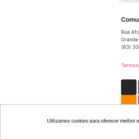
17/06/202
Comun
Rua Afo
Grande
(83) 33
Termos
Utilizamos cookies para oferecer melhor 
@2026 Associação Carismática Católica São Pio X