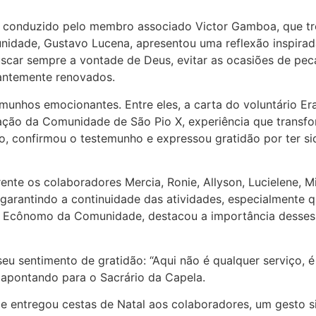
conduzido pelo membro associado Victor Gamboa, que trou
idade, Gustavo Lucena, apresentou uma reflexão inspirad
uscar sempre a vontade de Deus, evitar as ocasiões de pe
tantemente renovados.
munhos emocionantes. Entre eles, a carta do voluntário E
ção da Comunidade de São Pio X, experiência que transfo
o, confirmou o testemunho e expressou gratidão por ter s
e os colaboradores Mercia, Ronie, Allyson, Lucielene, Mi
 garantindo a continuidade das atividades, especialment
o, Ecônomo da Comunidade, destacou a importância desses
u sentimento de gratidão: “Aqui não é qualquer serviço, é
 apontando para o Sacrário da Capela.
 entregou cestas de Natal aos colaboradores, um gesto si