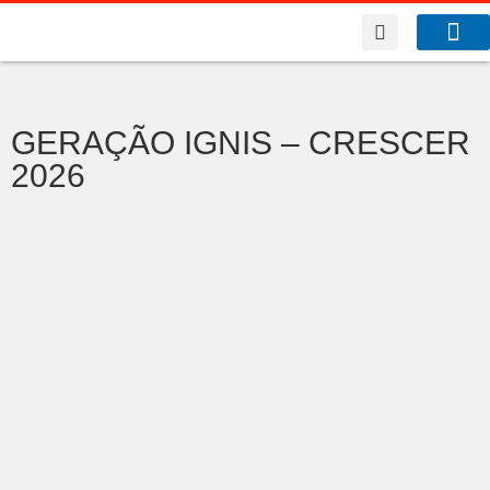
A Co
O que f
GERAÇÃO IGNIS – CRESCER
2026