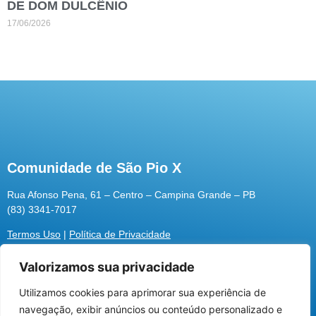
DE DOM DULCÊNIO
17/06/2026
Comunidade de São Pio X
Rua Afonso Pena, 61 – Centro – Campina Grande – PB
(83) 3341-7017
Termos Uso
|
Política de Privacidade
Valorizamos sua privacidade
Utilizamos cookies para aprimorar sua experiência de
Utilizamos cookies para oferecer melhor
navegação, exibir anúncios ou conteúdo personalizado e
experiência, melhorar o desempenho, analisar